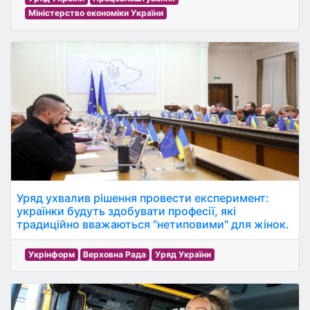
Міністерство економіки України
Уряд ухвалив рішення провести експеримент:
українки будуть здобувати професії, які
традиційно вважаються "нетиповими" для жінок.
Укрінформ
Верховна Рада
Уряд України