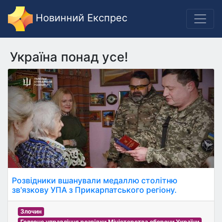
Новинний Експрес
Україна понад усе!
Розвідники вшанували медаллю столітню
зв'язкову УПА з Прикарпатського регіону.
Злочин
Головне управління розвідки Міністерства оборони України