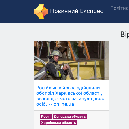
Політик
Новинний Експрес
Ві
Російські війська здійснили
обстріл Харківської області,
внаслідок чого загинуло двоє
осіб. -- online.ua
Росія
Донецька область
Харківська область