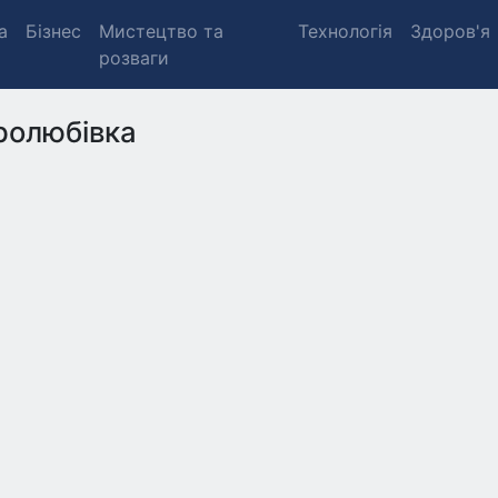
а
Бізнес
Мистецтво та
Технологія
Здоров'я
розваги
ролюбівка