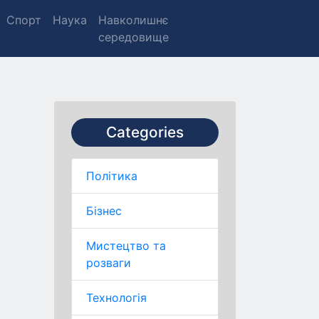
Спорт
Наука
Навколишнє
середовище
Categories
Політика
Бізнес
Мистецтво та
розваги
Технологія