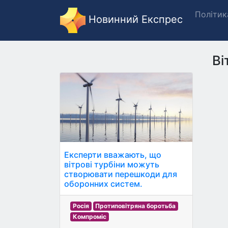
Політик
Новинний Експрес
Ві
Експерти вважають, що
вітрові турбіни можуть
створювати перешкоди для
оборонних систем.
Росія
Протиповітряна боротьба
Компроміс