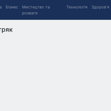
а
Бізнес
Мистецтво та
Технологія
Здоров'я
розваги
тряк