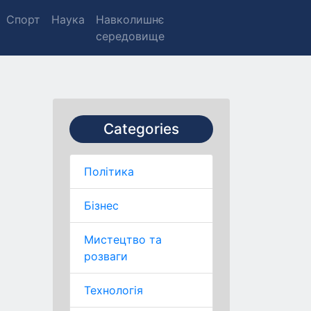
Спорт
Наука
Навколишнє
середовище
Categories
Політика
Бізнес
Мистецтво та
розваги
Технологія