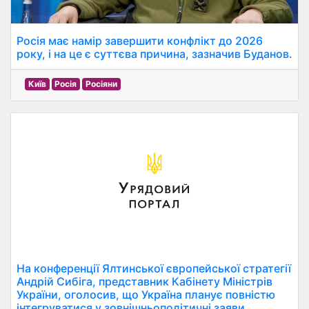
Росія має намір завершити конфлікт до 2026
року, і на це є суттєва причина, зазначив Буданов.
Київ
Росія
Росіяни
На конференції Ялтинської європейської стратегії
Андрій Сибіга, представник Кабінету Міністрів
України, оголосив, що Україна планує повністю
інтегруватися у зовнішньополітичні заяви