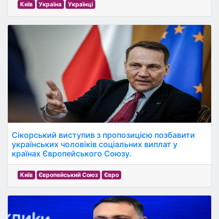
Київ
Україна
Українці
Сікорський виступив з пропозицією позбавити
українських чоловіків соціальних виплат у
країнах Європейського Союзу.
Київ
Європейський Союз
Євро