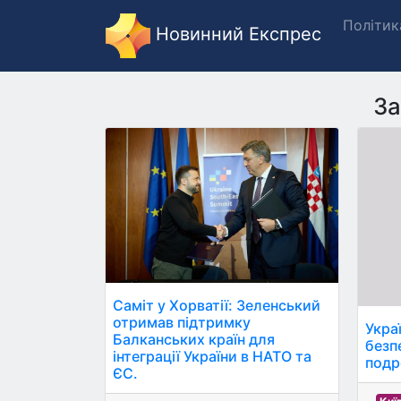
Політик
Новинний Експрес
За
Саміт у Хорватії: Зеленський
отримав підтримку
Укра
Балканських країн для
безп
інтеграції України в НАТО та
подр
ЄС.