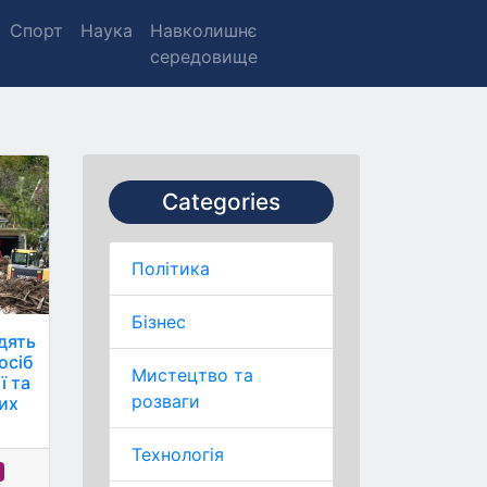
Спорт
Наука
Навколишнє
середовище
Categories
Політика
Бізнес
дять
осіб
Мистецтво та
ї та
розваги
ких
Технологія