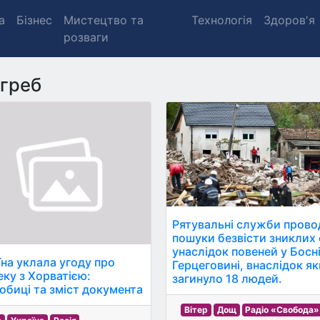
а
Бізнес
Мистецтво та
Технологія
Здоров'я
розваги
греб
Рятувальні служби прово
пошуки безвісти зниклих 
унаслідок повеней у Босні
їна уклала угоду про
Герцеговині, внаслідок я
еку з Хорватією:
загинуло 18 людей.
обиці та зміст документа
Вітер
Дощ
Радіо «Свобода»