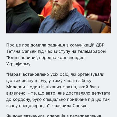
Про це повідомила радниця з комунікацій ДБР
Тетяна Сапьян під час виступу на телемарафоні
"Єдині новини", передає кореспондент
Укрінформу.
"Наразі встановлено усіх осіб, які організували
цю так звану втечу, у тому числі і з боку
Молдови. І один із цікавих фактів, який було
виявлено, - те, що авто, яке доставляло депутата
до кордону, було спеціально придбане під цю так
звану спецоперацію", - заявила Сапьян.
Як вона зазначила, операція з переправлення