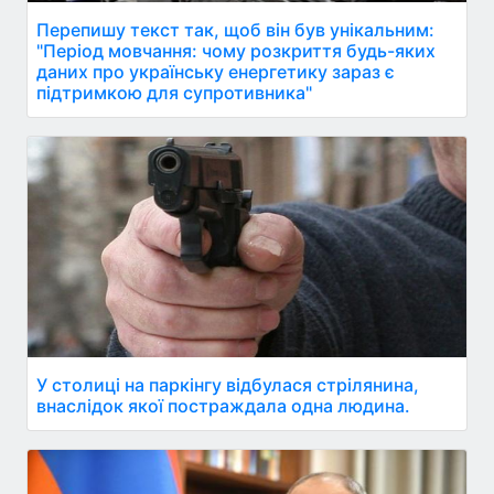
Перепишу текст так, щоб він був унікальним:
"Період мовчання: чому розкриття будь-яких
даних про українську енергетику зараз є
підтримкою для супротивника"
У столиці на паркінгу відбулася стрілянина,
внаслідок якої постраждала одна людина.