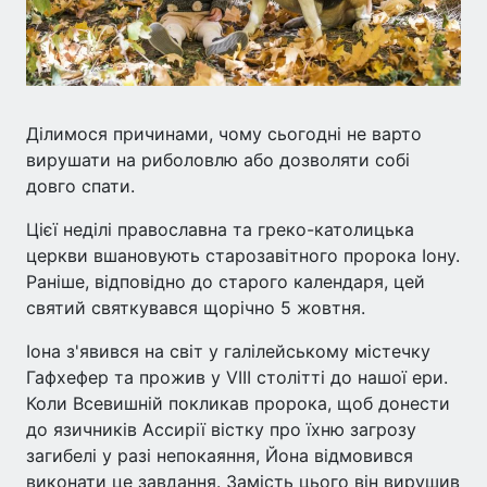
Ділимося причинами, чому сьогодні не варто
вирушати на риболовлю або дозволяти собі
довго спати.
Цієї неділі православна та греко-католицька
церкви вшановують старозавітного пророка Іону.
Раніше, відповідно до старого календаря, цей
святий святкувався щорічно 5 жовтня.
Іона з'явився на світ у галілейському містечку
Гафхефер та прожив у VIII столітті до нашої ери.
Коли Всевишній покликав пророка, щоб донести
до язичників Ассирії вістку про їхню загрозу
загибелі у разі непокаяння, Йона відмовився
виконати це завдання. Замість цього він вирушив