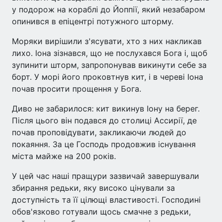
у подорож на кораблі до Йоппії, який незабаром
опинився в епіцентрі потужного шторму.
Моряки вирішили з'ясувати, хто з них накликав
лихо. Іона зізнався, що не послухався Бога і, щоб
зупинити шторм, запропонував викинути себе за
борт. У морі його проковтнув кит, і в череві Іона
почав просити прощення у Бога.
Диво не забарилося: кит викинув Іону на берег.
Після цього він подався до столиці Ассирії, де
почав проповідувати, закликаючи людей до
покаяння. За це Господь продовжив існування
міста майже на 200 років.
У цей час наші пращури зазвичай завершували
збирання редьки, яку високо цінували за
доступність та її цілющі властивості. Господині
обов'язково готували щось смачне з редьки,