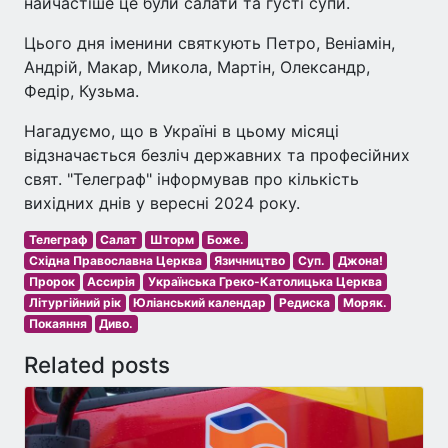
найчастіше це були салати та густі супи.
Цього дня іменини святкують Петро, Веніамін,
Андрій, Макар, Микола, Мартін, Олександр,
Федір, Кузьма.
Нагадуємо, що в Україні в цьому місяці
відзначається безліч державних та професійних
свят. "Телеграф" інформував про кількість
вихідних днів у вересні 2024 року.
Телеграф
Салат
Шторм
Боже.
Східна Православна Церква
Язичництво
Суп.
Джона!
Пророк
Ассирія
Українська Греко-Католицька Церква
Літургійний рік
Юліанський календар
Редиска
Моряк.
Покаяння
Диво.
Related posts