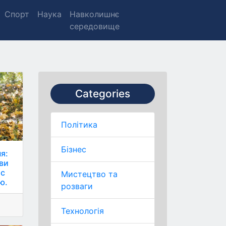
Спорт
Наука
Навколишнє
середовище
Categories
Політика
Бізнес
я:
 ви
ас
Мистецтво та
ю.
розваги
Технологія