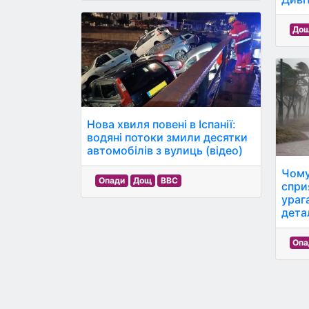
До
Нова хвиля повені в Іспанії:
водяні потоки змили десятки
автомобілів з вулиць (відео)
Чому
Опади
Дощ
BBC
спри
ураг
дета
Опа