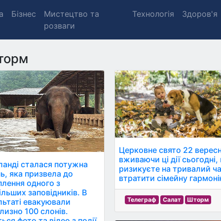
а
Бізнес
Мистецтво та
Технологія
Здоров'я
розваги
торм
Церковне свято 22 вересн
вживаючи ці дії сьогодні,
їланді сталася потужна
ризикуєте на тривалий ч
нь, яка призвела до
втратити сімейну гармоні
плення одного з
ільших заповідників. В
Телеграф
Салат
Шторм
льтаті евакуювали
лизно 100 слонів.
ься фото та відео з події.