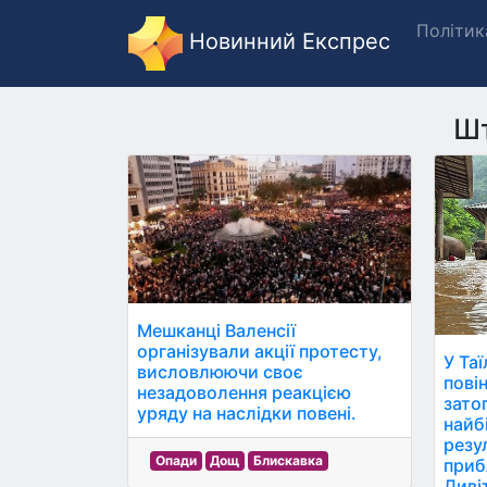
Політик
Новинний Експрес
Ш
Мешканці Валенсії
організували акції протесту,
У Та
висловлюючи своє
пові
незадоволення реакцією
зато
уряду на наслідки повені.
найб
резу
Опади
Дощ
Блискавка
приб
Дивіт