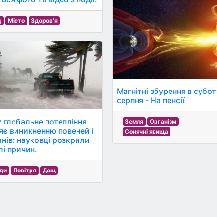
щ
Місто
Здоров'я
Магнітні збурення в субот
серпня - На пенсії
 глобальне потепління
Земля
Організм
яє виникненню повеней і
Сонячні явища
анів: науковці розкрили
лі причин.
ди
Повітря
Дощ