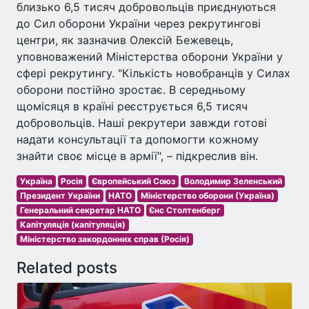
близько 6,5 тисяч добровольців приєднуються
до Сил оборони України через рекрутингові
центри, як зазначив Олексій Бежевець,
уповноважений Міністерства оборони України у
сфері рекрутингу. "Кількість новобранців у Силах
оборони постійно зростає. В середньому
щомісяця в країні реєструється 6,5 тисяч
добровольців. Наші рекрутери завжди готові
надати консультації та допомогти кожному
знайти своє місце в армії", – підкреслив він.
Україна
Росія
Європейський Союз
Володимир Зеленський
Президент України
НАТО
Міністерство оборони (Україна)
Генеральний секретар НАТО
Єнс Столтенберг
Капітуляція (капітуляція)
Міністерство закордонних справ (Росія)
Related posts