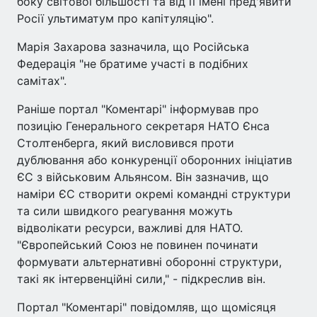
боку світової більшості та від її імені пред'явити
Росії ультиматум про капітуляцію".
Марія Захарова зазначила, що Російська
Федерація "не братиме участі в подібних
самітах".
Раніше портал "Коментарі" інформував про
позицію Генерального секретаря НАТО Єнса
Столтенберга, який висловився проти
дублювання або конкуренції оборонних ініціатив
ЄС з військовим Альянсом. Він зазначив, що
наміри ЄС створити окремі командні структури
та сили швидкого реагування можуть
відволікати ресурси, важливі для НАТО.
"Європейський Союз не повинен починати
формувати альтернативні оборонні структури,
такі як інтервенційні сили," - підкреслив він.
Портал "Коментарі" повідомляв, що щомісяця