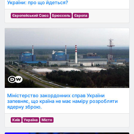
України: про що йдеться?
Європейський Союз
Брюссель
Європа
Міністерство закордонних справ України
запевняє, що країна не має наміру розробляти
ядерну зброю.
Київ
Україна
Місто