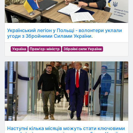
Український легіон у Польщі - волонтери уклали
угоди з Збройними Силами України.
Україна
Прем'єр-міністр
Збройні сили України
Наступні кілька місяців можуть стати ключовими