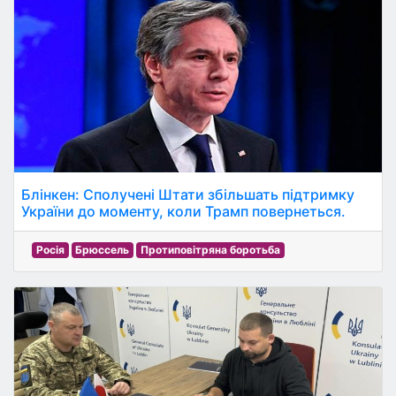
Блінкен: Сполучені Штати збільшать підтримку
України до моменту, коли Трамп повернеться.
Росія
Брюссель
Протиповітряна боротьба