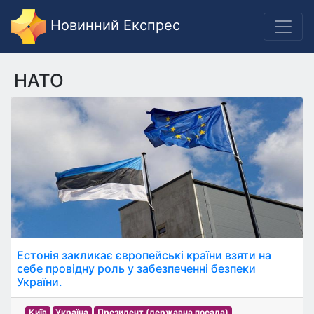
Новинний Експрес
НАТО
Естонія закликає європейські країни взяти на
себе провідну роль у забезпеченні безпеки
України.
Київ
Україна
Президент (державна посада)