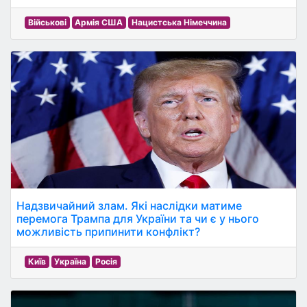
Військові
Армія США
Нацистська Німеччина
Надзвичайний злам. Які наслідки матиме
перемога Трампа для України та чи є у нього
можливість припинити конфлікт?
Київ
Україна
Росія