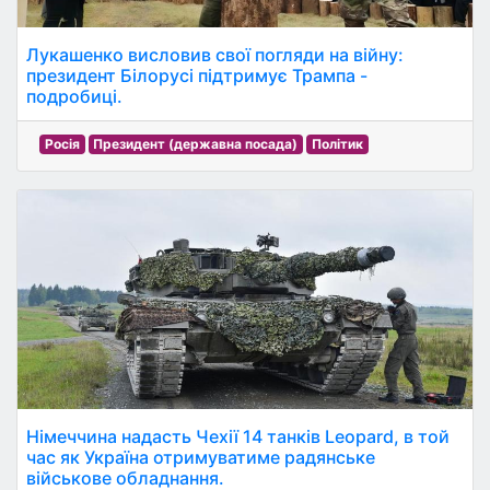
Лукашенко висловив свої погляди на війну:
президент Білорусі підтримує Трампа -
подробиці.
Росія
Президент (державна посада)
Політик
Німеччина надасть Чехії 14 танків Leopard, в той
час як Україна отримуватиме радянське
військове обладнання.