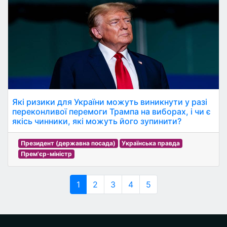
Які ризики для України можуть виникнути у разі
переконливої перемоги Трампа на виборах, і чи є
якісь чинники, які можуть його зупинити?
Президент (державна посада)
Українська правда
Прем'єр-міністр
1
2
3
4
5