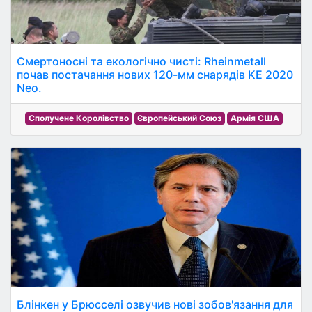
Смертоносні та екологічно чисті: Rheinmetall
почав постачання нових 120-мм снарядів KE 2020
Neo.
Сполучене Королівство
Європейський Союз
Армія США
Блінкен у Брюсселі озвучив нові зобов'язання для