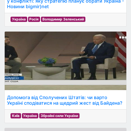
у конфлікті: яку стратегію планує обрати Україна -
Новини bigmir)net
Україна
Росія
Володимир Зеленський
Допомога від Сполучених Штатів: чи варто
Україні сподіватися на щедрий жест від Байдена?
Київ
Україна
Збройні сили України