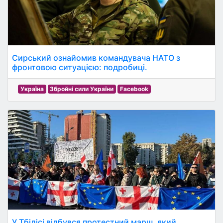
Сирський ознайомив командувача НАТО з
фронтовою ситуацією: подробиці.
Україна
Збройні сили України
Facebook
У Тбілісі відбувся протестний марш, який