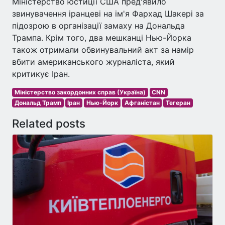
Міністерство юстиції США пред'явило
звинувачення іранцеві на ім'я Фархад Шакері за
підозрою в організації замаху на Дональда
Трампа. Крім того, два мешканці Нью-Йорка
також отримали обвинувальний акт за намір
вбити американського журналіста, який
критикує Іран.
Міністерство закордонних справ (Україна)
CNN
Дональд Трамп
Іран
Нью-Йорк
Афганістан
Тегеран
Related posts