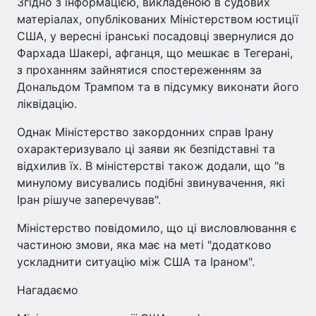
Згідно з інформацією, викладеною в судових
матеріалах, опублікованих Міністерством юстиції
США, у вересні іранські посадовці звернулися до
Фархада Шакері, афганця, що мешкає в Тегерані,
з проханням зайнятися спостереженням за
Дональдом Трампом та в підсумку виконати його
ліквідацію.
Однак Міністерство закордонних справ Ірану
охарактеризувало ці заяви як безпідставні та
відхилив їх. В міністерстві також додали, що "в
минулому висувались подібні звинувачення, які
Іран рішуче заперечував".
Міністерство повідомило, що ці висловлювання є
частиною змови, яка має на меті "додатково
ускладнити ситуацію між США та Іраном".
Нагадаємо