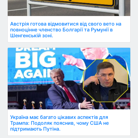
Австрія готова відмовитися від свого вето на
повноцінне членство Болгарії та Румунії в
Шенгенській зоні.
Україна має багато цікавих аспектів для
Трампа: Подоляк пояснив, чому США не
підтримають Путіна.