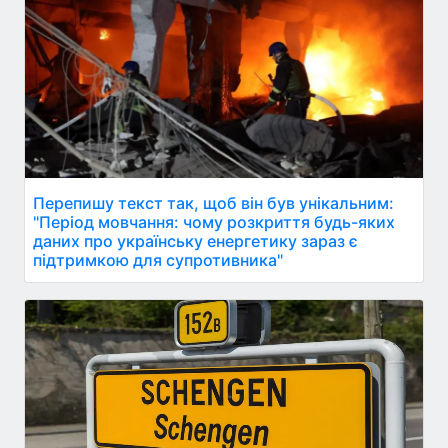
Перепишу текст так, щоб він був унікальним:
"Період мовчання: чому розкриття будь-яких
даних про українську енергетику зараз є
підтримкою для супротивника"