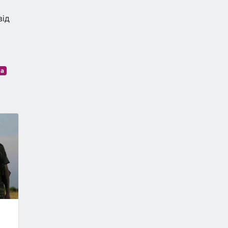
від
ра