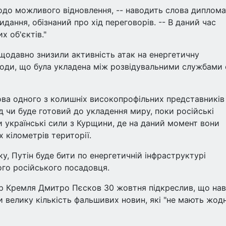
до можливого відновлення, -- наводить слова диплома
видання, обізнаний про хід переговорів. -- В даний час
х об'єктів."
ещодавно знизили активність атак на енергетичну
годи, що була укладена між розвідувальними службами
лова одного з колишніх високопрофільних представників
д чи буде готовий до укладення миру, поки російські
и українські сили з Курщини, де на даний момент вони
кілометрів території.
ку, Путін буде бити по енергетичній інфраструктурі
ого російського посадовця.
ар Кремля Дмитро Пєсков 30 жовтня підкреслив, що нав
 велику кількість фальшивих новин, які "не мають жод