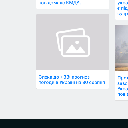
повідомляє КМДА.
укра
є пі
супр
Спека до +33: прогноз
Прот
погоди в Україні на 30 серпня
заво
Укра
пові