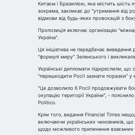
Китаєм і Бразилією, яка містить шість пу
зокрема, закликає до "утримання від ро
відмови від будь-яких провокацій з боку
Пропозиція включає організацію "міжнар
Україна".
Ця ініціатива не передбачає виведення 
"формулі миру" Зеленського і викликала
Українські дипломати підкреслили, що о
"перешкодити Росії зазнати поразки" у к
"Це дозволило б Росії продовжувати бой
окупацію території України", - пояснил
Politico.
Крім того, видання Financial Times нещ
включаючи українських чиновників, що У
щодо можливого припинення взаємних а