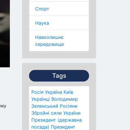
Спорт
Наука
Навколишнє
середовище
Tags
Росія
Україна
Київ
Українці
Володимир
ому
Зеленський
Росіяни
Збройні сили України
Президент (державна
посада)
Президент