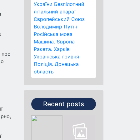
України
Безпілотний
літальний апарат
в
Європейський Союз
Володимир Путін
а
Російська мова
Машина.
Європа
Ракета.
Харків
в про
Українська гривня
що
Поліція.
Донецька
область
Recent posts
ї
ірно,
ї