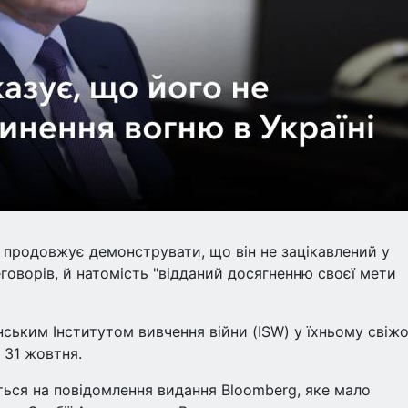
 продовжує демонструвати, що він не зацікавлений у
говорів, й натомість "відданий досягненню своєї мети
нським Інститутом вивчення війни (ISW) у їхньому свіж
у 31 жовтня.
ється на повідомлення видання Bloomberg, яке мало