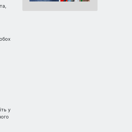
та,
 обох
іть у
ного