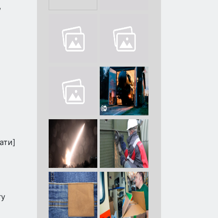
,
ати]
я
гу