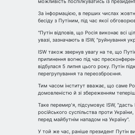
можливість поспілкуватись із президен
За інформацією, в перших числах жовтн
бесіду з Путіним, під час якої обговор
"Путін відповів, що Росія виконає всі ціл
увазі, зазначають в ISW, "руйнування ук
ISW також звернув увагу на те, що Путі
припинення вогню під час пресконферен
відбулася 5 липня цього року. Путін пі
перегрупування та переозброєння.
Тим часом інститут вважає, що саме Ро
домовленістю й зі збереженням теперішнь
Таке перемир'я, підсумовує ISW, "дасть
російського суспільства проти України, 
перед майбутнім нападом на Україну".
У той же час, раніше президент Путін в