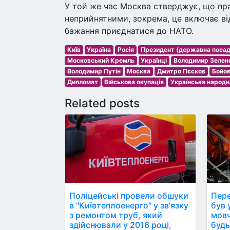
У той же час Москва стверджує, що пра
неприйнятними, зокрема, це включає ві
бажання приєднатися до НАТО.
Київ
Україна
Росія
Президент (державна посад
Московський Кремль
Українці
Володимир Зелен
Володимир Путін
Москва
Дмитро Пєсков
Бойові
Дипломат
Військова окупація
Українська народн
Related posts
Поліцейські провели обшуки
Пере
в "Київтеплоенерго" у зв'язку
був ун
з ремонтом труб, який
мовч
здійснювали у 2016 році,
будь