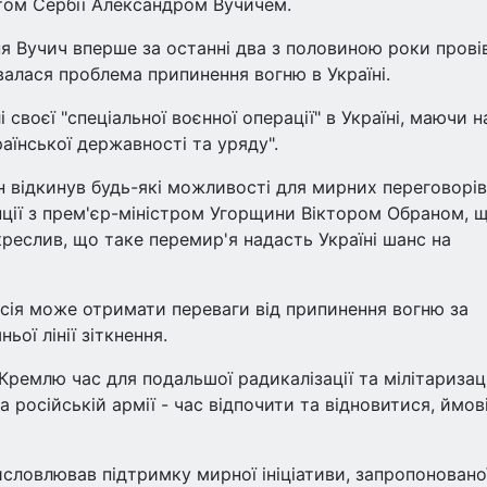
том Сербії Александром Вучичем.
я Вучич вперше за останні два з половиною роки прові
ювалася проблема припинення вогню в Україні.
і своєї "спеціальної воєнної операції" в Україні, маючи н
раїнської державності та уряду".
н відкинув будь-які можливості для мирних переговорі
ції з прем'єр-міністром Угорщини Віктором Обраном, 
дкреслив, що таке перемир'я надасть Україні шанс на
сія може отримати переваги від припинення вогню за
ої лінії зіткнення.
 Кремлю час для подальшої радикалізації та мілітаризаці
а російській армії - час відпочити та відновитися, ймов
исловлював підтримку мирної ініціативи, запропоновано