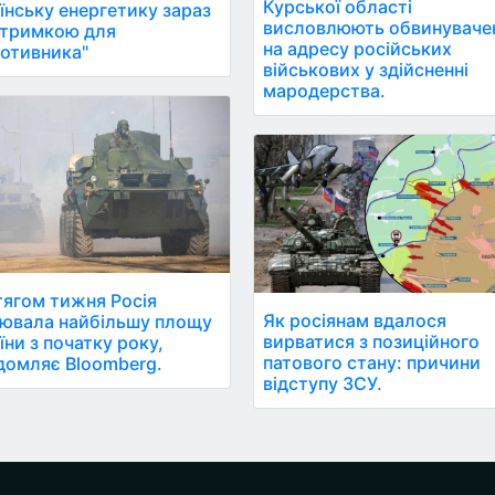
Курської області
їнську енергетику зараз
висловлюють обвинуваче
дтримкою для
на адресу російських
отивника"
військових у здійсненні
мародерства.
ягом тижня Росія
Як росіянам вдалося
ювала найбільшу площу
вирватися з позиційного
їни з початку року,
патового стану: причини
домляє Bloomberg.
відступу ЗСУ.