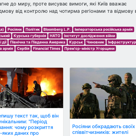
гне до миру, проте висуває вимоги, які Київ вважає
дмову від контролю над чотирма регіонами та відмову 
а)
Росіяни
Політик
Bloomberg L.P.
Імператорська російська армія
ський
Курська губернія
НАТО
Інститут дослідження війни
 дії
Північна та Південна Америка
Курськ
Чиновник
Інфраструкту
а армія
Сербія
Financial Times
Прем'єр-міністр Угорщини
пишу текст так, щоб він
ікальним: "Період
Росіяни обкрадають своїх
ання: чому розкриття
співвітчизників: жителі
-яких даних про