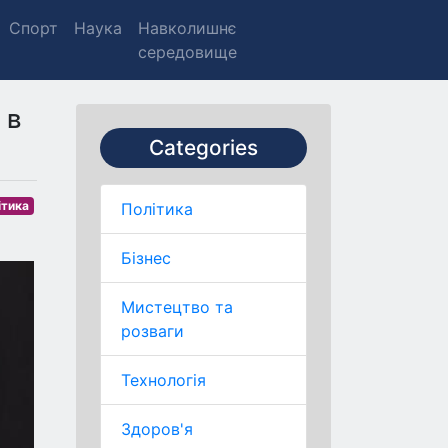
Спорт
Наука
Навколишнє
середовище
 в
Categories
ітика
Політика
Бізнес
Мистецтво та
розваги
Технологія
Здоров'я