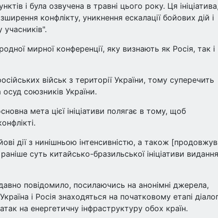
нктів і була озвучена в травні цього року. Ця ініціатива
зширення конфлікту, уникнення ескалації бойових дій і
 учасників".
одної мирної конференції, яку визнають як Росія, так і
російських військ з території України, тому суперечить
 осуд союзників України.
сновна мета цієї ініціативи полягає в тому, щоб
онфлікті.
ові дії з нинішньою інтенсивністю, а також [продовжув
о раніше суть китайсько-бразильської ініціативи виданн
одавно повідомило, посилаючись на анонімні джерела,
країна і Росія знаходяться на початковому етапі діало
так на енергетичну інфраструктуру обох країн.