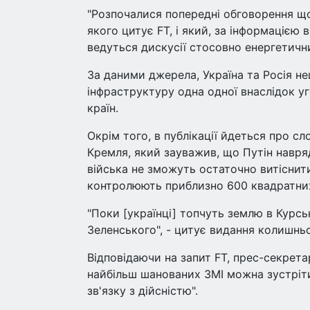
"Розпочалися попередні обговорення що
якого цитує FT, і який, за інформацією 
ведуться дискусії стосовно енергетични
За даними джерела, Україна та Росія н
інфраструктуру одна одної внаслідок у
країн.
Окрім того, в публікації йдеться про с
Кремля, який зауважив, що Путін навря
війська не зможуть остаточно витіснит
контролюють приблизно 600 квадратних 
"Поки [українці] топчуть землю в Курсь
Зеленського", - цитує видання колишнь
Відповідаючи на запит FT, прес-секрет
найбільш шанованих ЗМІ можна зустріти
зв'язку з дійсністю".