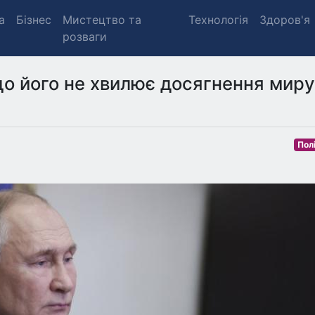
а
Бізнес
Мистецтво та
Технологія
Здоров'я
розваги
що його не хвилює досягнення миру
Пол