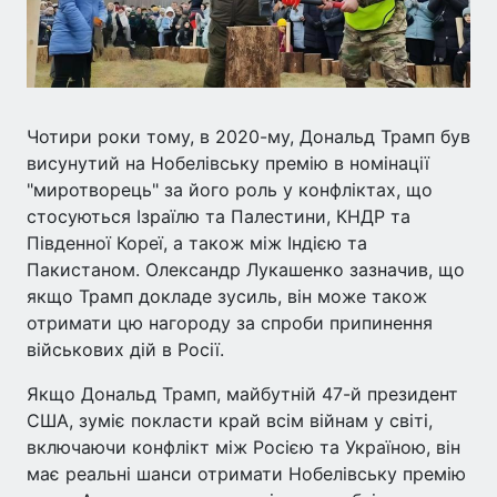
Чотири роки тому, в 2020-му, Дональд Трамп був
висунутий на Нобелівську премію в номінації
"миротворець" за його роль у конфліктах, що
стосуються Ізраїлю та Палестини, КНДР та
Південної Кореї, а також між Індією та
Пакистаном. Олександр Лукашенко зазначив, що
якщо Трамп докладе зусиль, він може також
отримати цю нагороду за спроби припинення
військових дій в Росії.
Якщо Дональд Трамп, майбутній 47-й президент
США, зуміє покласти край всім війнам у світі,
включаючи конфлікт між Росією та Україною, він
має реальні шанси отримати Нобелівську премію