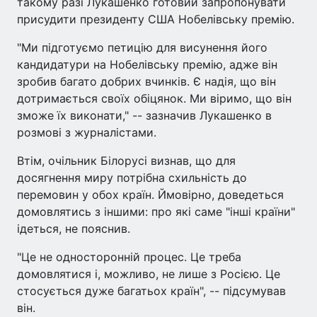
такому разі Лукашенко готовий запропонувати
присудити президенту США Нобелівську премію.
"Ми підготуємо петицію для висунення його
кандидатури на Нобелівську премію, адже він
зробив багато добрих вчинків. Є надія, що він
дотримається своїх обіцянок. Ми віримо, що він
зможе їх виконати," -- зазначив Лукашенко в
розмові з журналістами.
Втім, очільник Білорусі визнав, що для
досягнення миру потрібна схильність до
перемовин у обох країн. Ймовірно, доведеться
домовлятись з іншими: про які саме "інші країни"
ідеться, не пояснив.
"Це не односторонній процес. Це треба
домовлятися і, можливо, не лише з Росією. Це
стосується дуже багатьох країн", -- підсумував
він.