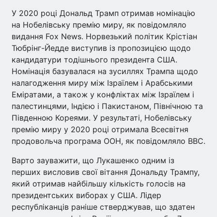
У 2020 році Дональд Трамп отримав номінацію
на Нобелівську премію миру, як повідомляло
видання Fox News. Норвезький політик Крістіан
Тюбрінг-Йедде виступив із пропозицією щодо
кандидатури тодішнього президента США.
Номінація базувалася на зусиллях Трампа щодо
налагодження миру між Ізраїлем і Арабськими
Еміратами, а також у конфліктах між Ізраїлем і
палестинцями, Індією і Пакистаном, Північною та
Південною Кореями. У результаті, Нобелівську
премію миру у 2020 році отримала Всесвітня
продовольча програма ООН, як повідомляло BBC.
Варто зауважити, що Лукашенко одним із
перших висловив свої вітання Дональду Трампу,
який отримав найбільшу кількість голосів на
президентських виборах у США. Лідер
республіканців раніше стверджував, що здатен