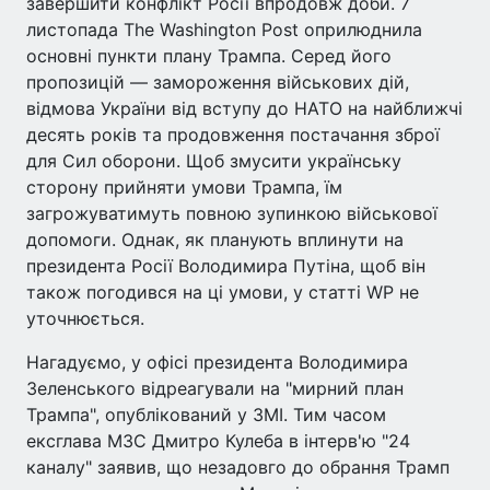
завершити конфлікт Росії впродовж доби. 7
листопада The Washington Post оприлюднила
основні пункти плану Трампа. Серед його
пропозицій — замороження військових дій,
відмова України від вступу до НАТО на найближчі
десять років та продовження постачання зброї
для Сил оборони. Щоб змусити українську
сторону прийняти умови Трампа, їм
загрожуватимуть повною зупинкою військової
допомоги. Однак, як планують вплинути на
президента Росії Володимира Путіна, щоб він
також погодився на ці умови, у статті WP не
уточнюється.
Нагадуємо, у офісі президента Володимира
Зеленського відреагували на "мирний план
Трампа", опублікований у ЗМІ. Тим часом
ексглава МЗС Дмитро Кулеба в інтерв'ю "24
каналу" заявив, що незадовго до обрання Трамп