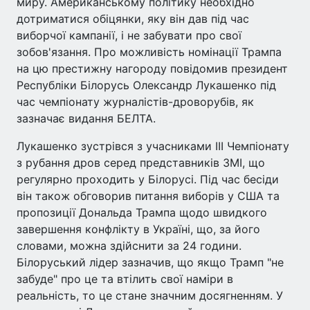
миру. Американському політику необхідно
дотриматися обіцянки, яку він дав під час
виборчої кампанії, і не забувати про свої
зобов'язання. Про можливість номінації Трампа
на цю престижну нагороду повідомив президент
Республіки Білорусь Олександр Лукашенко під
час чемпіонату журналістів-дроворубів, як
зазначає видання БЕЛТА.
Лукашенко зустрівся з учасниками ІІІ Чемпіонату
з рубання дров серед представників ЗМІ, що
регулярно проходить у Білорусі. Під час бесіди
він також обговорив питання виборів у США та
пропозиції Дональда Трампа щодо швидкого
завершення конфлікту в Україні, що, за його
словами, можна здійснити за 24 години.
Білоруський лідер зазначив, що якщо Трамп "не
забуде" про це та втілить свої наміри в
реальність, то це стане значним досягненням. У