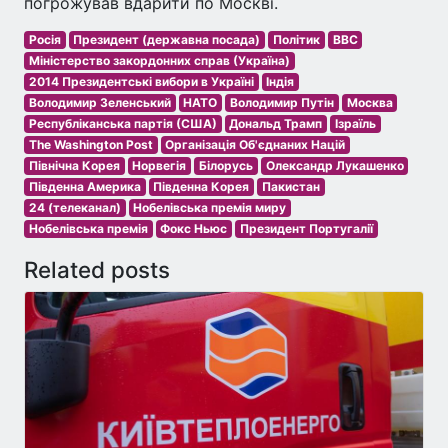
погрожував вдарити по Москві.
Росія
Президент (державна посада)
Політик
BBC
Міністерство закордонних справ (Україна)
2014 Президентські вибори в Україні
Індія
Володимир Зеленський
НАТО
Володимир Путін
Москва
Республіканська партія (США)
Дональд Трамп
Ізраїль
The Washington Post
Організація Об'єднаних Націй
Північна Корея
Норвегія
Білорусь
Олександр Лукашенко
Південна Америка
Південна Корея
Пакистан
24 (телеканал)
Нобелівська премія миру
Нобелівська премія
Фокс Ньюс
Президент Португалії
Related posts