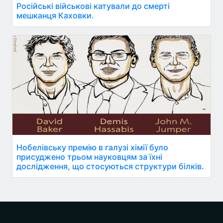
Російські військові катували до смерті
мешканця Каховки.
Нобелівську премію в галузі хімії було
присуджено трьом науковцям за їхні
дослідження, що стосуються структури білків.