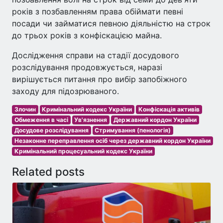
років з позбавленням права обіймати певні
посади чи займатися певною діяльністю на строк
до трьох років з конфіскацією майна.
Дослідження справи на стадії досудового
розслідування продовжується, наразі
вирішується питання про вибір запобіжного
заходу для підозрюваного.
Злочин
Кримінальний кодекс України
Конфіскація активів
Обмеження в часі
Ув'язнення
Державний кордон України
Досудове розслідування
Стримування (пенологія)
Незаконне переправлення осіб через державний кордон України
Кримінальний процесуальний кодекс України
Related posts