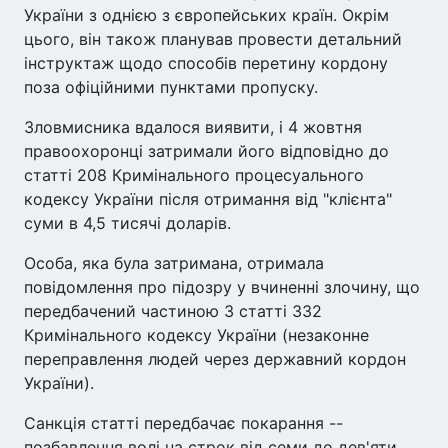
України з однією з європейських країн. Окрім
цього, він також планував провести детальний
інструктаж щодо способів перетину кордону
поза офіційними пунктами пропуску.
Зловмисника вдалося виявити, і 4 жовтня
правоохоронці затримали його відповідно до
статті 208 Кримінального процесуального
кодексу України після отримання від "клієнта"
суми в 4,5 тисячі доларів.
Особа, яка була затримана, отримала
повідомлення про підозру у вчиненні злочину, що
передбачений частиною 3 статті 332
Кримінального кодексу України (незаконне
переправлення людей через державний кордон
України).
Санкція статті передбачає покарання --
позбавлення волі на строк від семи до дев'яти