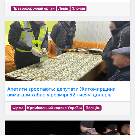
Правоохоронний орган
Львів
Злочин
Апетити зростають: депутати Житомирщини
вимагали хабар у розмірі 52 тисячі доларів.
Фірма
Кримінальний кодекс України
Поліція.