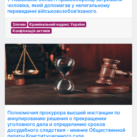
чоловіка, який допомагав у нелегальному
переведенні військовозобов'язаного.
Злочин
Кримінальний кодекс України
Конфіскація активів
Полномочия прокурора высшей инстанции по
аннулированию решения о прекращении
уголовного дела и определению сроков
досудебного следствия - мнение Общественной
палаты Конституционного суда.