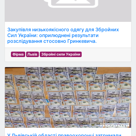
Закупівля низькоякісного одягу для Збройних
Сил України: оприлюднені результати
розслідування стосовно Гринкевича.
Фірма
Львів
Збройні сили України
У Львівській області правоохоронці затримали