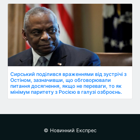
Сирський поділився враженнями від зустрічі з
Остіном, зазначивши, що обговорювали
питання досягнення, якщо не переваги, то як
мінімум паритету з Росією в галузі озброєнь.
© Новинний Експрес