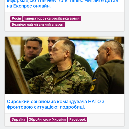
інформацією The New York Times. Читайте деталі
на Експрес онлайн.
Росія
Імператорська російська армія
Безпілотний літальний апарат
Сирський ознайомив командувача НАТО з
фронтовою ситуацією: подробиці.
Україна
Збройні сили України
Facebook