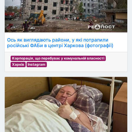
Ось як виглядають райони, у які потрапили
російські ФАБи в центрі Харкова (фотографії)
Корпорація, що перебуває у комунальній власності
Харків
Instagram