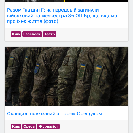
Разом "на щиті": на передовій загинули
військовий та медсестра 3-ї ОШБр, що відомо
про їхнє життя (фото)
Київ
Facebook
Театр
Скандал, пов'язаний з Ігорем Орещуком
Київ
Одеса
Журналіст