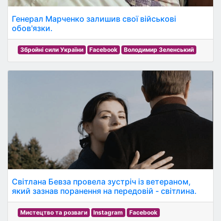
Генерал Марченко залишив свої військові
обов'язки.
Збройні сили України
Facebook
Володимир Зеленський
Світлана Бевза провела зустріч із ветераном,
який зазнав поранення на передовій - світлина.
Мистецтво та розваги
Instagram
Facebook