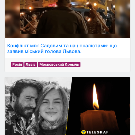
Конфлікт між Садовим та націоналістами: що
заявив міський голова Львова.
Росія
Львів
Московський Кремль