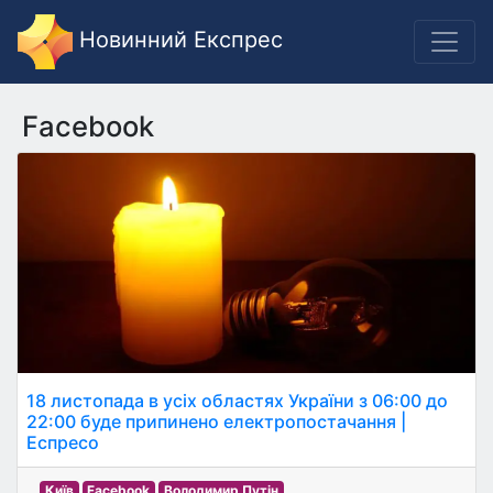
Новинний Експрес
Facebook
18 листопада в усіх областях України з 06:00 до
22:00 буде припинено електропостачання |
Еспресо
Київ
Facebook
Володимир Путін