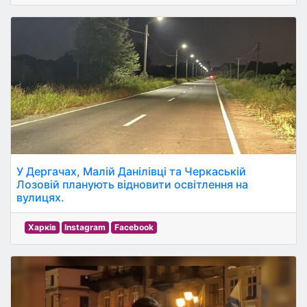
У Дергачах, Малій Данілівці та Черкаській
Лозовій планують відновити освітлення на
вулицях.
Харків
Instagram
Facebook