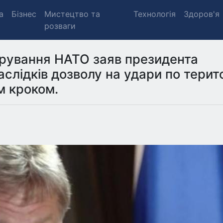
а
Бізнес
Мистецтво та
Технологія
Здоров'я
розваги
орування НАТО заяв президента
слідків дозволу на удари по терито
м кроком.