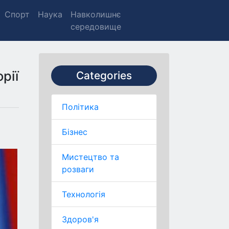
Спорт
Наука
Навколишнє
середовище
рії
Categories
Політика
Бізнес
Мистецтво та
розваги
Технологія
Здоров'я