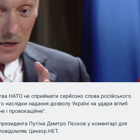
цтва НАТО не сприймати серйозно слова російського
о наслідки надання дозволу Україні на удари вглиб
не і провокаційне".
президента Путіна Дмитро Пєсков у коментарі для
 повідомляє Цензор.НЕТ.