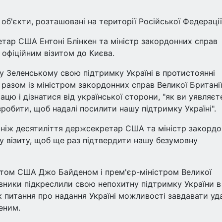
об'єкти, розташовані на території Російської Федерації
тар США Ентоні Блінкен та міністр закордонних справ
 офіційним візитом до Києва.
 Зеленському свою підтримку Україні в протистоянні
о разом із міністром закордонних справ Великої Британі
ацю і дізнатися від української сторони, "як ви уявляєт
зробити, щоб надалі посилити нашу підтримку Україні".
 ніж десятиліття держсекретар США та міністр закорд
ну візиту, щоб ще раз підтвердити нашу безумовну
ентом США Джо Байденом і прем'єр-міністром Великої
вники підкреслили свою непохитну підтримку України в
ак питання про надання Україні можливості завдавати уд
еним.