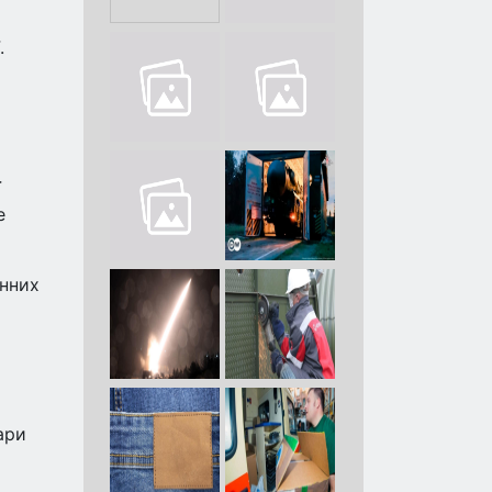
.
ї
е
онних
ари