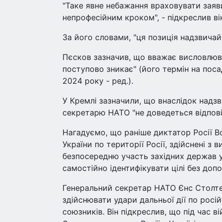
"Таке явне небажання враховувати заяв
непрофесійним кроком", - підкреслив ві
За його словами, "ця позиція надзвичай
Пєсков зазначив, що вважає висловлюв
поступово зникає" (його термін на пос
2024 року - ред.).
У Кремлі зазначили, що внаслідок надз
секретарю НАТО "не доведеться відпові
Нагадуємо, що раніше диктатор Росії 
України по території Росії, здійснені з
безпосередню участь західних держав у 
самостійно ідентифікувати цілі без допо
Генеральний секретар НАТО Єнс Столте
здійснювати удари дальньої дії по росі
союзників. Він підкреслив, що під час 