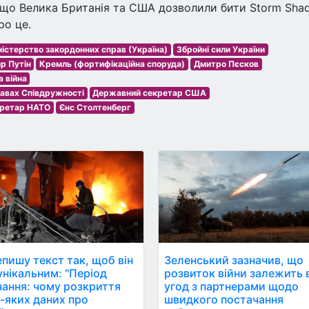
, що Велика Британія та США дозволили бити Storm Sha
ро це.
ністерство закордонних справ (Україна)
Збройні сили України
р Путін
Кремль (фортифікаційна споруда)
Дмитро Пєсков
 війна
равах Співдружності
Державний секретар США
кретар НАТО
Єнс Столтенберг
пишу текст так, щоб він
Зеленський зазначив, що
ікальним: "Період
розвиток війни залежить 
ання: чому розкриття
угод з партнерами щодо
-яких даних про
швидкого постачання