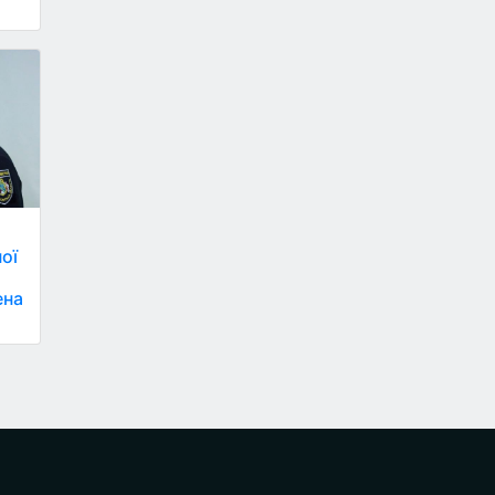
ої
ена