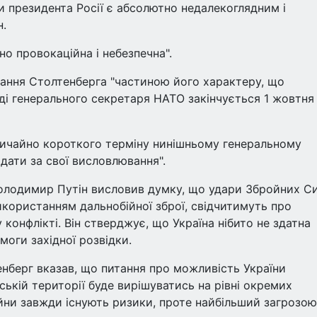
и президента Росії є абсолютно недалекоглядним і
н.
но провокаційна і небезпечна".
ання Столтенберга "частиною його характеру, що
аді генерального секретаря НАТО закінчується 1 жовтня
вичайно короткого терміну нинішньому генеральному
дати за свої висловлювання".
Володимир Путін висловив думку, що удари Збройних С
 використанням дальнобійної зброї, свідчитимуть про
конфлікті. Він стверджує, що Україна нібито не здатна
моги західної розвідки.
нберг вказав, що питання про можливість України
йській території буде вирішуватись на рівні окремих
війни завжди існують ризики, проте найбільший загрозою