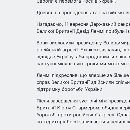
Європи є перемога Росії в Україні.
Дозвол на проведення атак на військові 
Нагадаємо, 11 вересня Державний секре
Великої Британії Девід Леммі прибули із
Вони висловили президенту Володимиру
російській агресії. Блінкен зазначив, щ
відвідає Україну, аби продовжити співпр
наступні місяці, і які кроки ми можемо 
Леммі підкреслив, що вперше за більше
справ Великої Британії здійснили спіль
підтримку боротьби України.
Після завершення зустрічі між презид
Британії Кіром Стармером, обидва кері
боротьбі проти російської агресії. Одн
по території Росії залишається невиріш