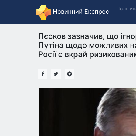
Політик
Новинний Експрес
Пєсков зазначив, що ігн
Путіна щодо можливих на
Росії є вкрай ризиковани