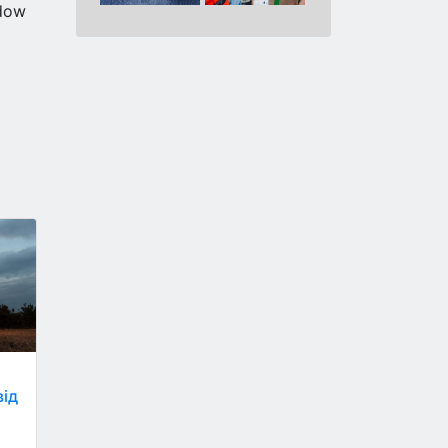
dow
від