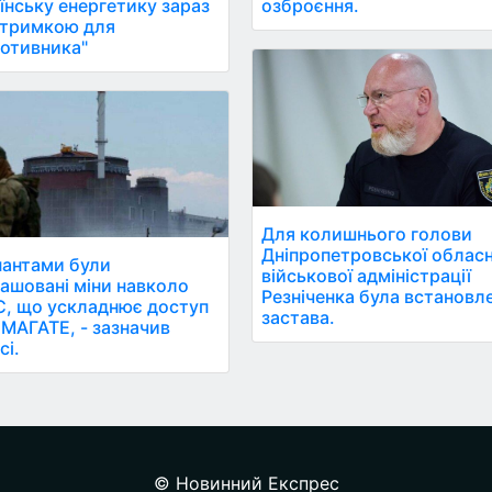
їнську енергетику зараз
озброєння.
дтримкою для
отивника"
Для колишнього голови
Дніпропетровської обласн
антами були
військової адміністрації
ашовані міни навколо
Резніченка була встановл
, що ускладнює доступ
застава.
ї МАГАТЕ, - зазначив
сі.
© Новинний Експрес