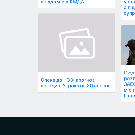
повідомляє КМДА.
укра
є пі
супр
Окуп
розт
Спека до +33: прогноз
ЗАЕС
погоди в Україні на 30 серпня
місі
Грос