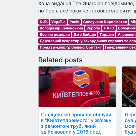
Хоча видання The Guardian повідомило
по Росії, але поки не готові оголосити п
Київ
Україна
Росія
Сполучене Королівство
Мі
Володимир Зеленський
Європа
НАТО
Володими
Воєнна розвідка
Джо Байден
Гардіан
Агресивна
Державний секретар у закордонних справах та сп
Прем'єр-міністр Великої Британії
Генеральний се
Related posts
Поліцейські провели обшуки
Пере
в "Київтеплоенерго" у зв'язку
був ун
з ремонтом труб, який
мовч
здійснювали у 2016 році,
будь