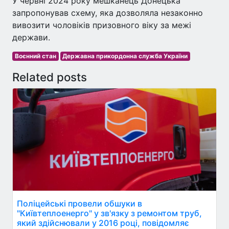
У червні 2024 року мешканець Донецька
запропонував схему, яка дозволяла незаконно
вивозити чоловіків призовного віку за межі
держави.
Воєнний стан
Державна прикордонна служба України
Related posts
Поліцейські провели обшуки в
"Київтеплоенерго" у зв'язку з ремонтом труб,
який здійснювали у 2016 році, повідомляє