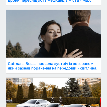
дрони переслідують мешканців міста - МВА"
Світлана Бевза провела зустріч із ветераном,
який зазнав поранення на передовій - світлина.