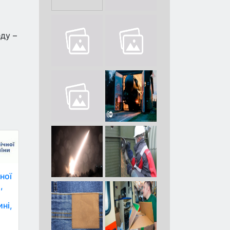
еду –
ної
,
ні,