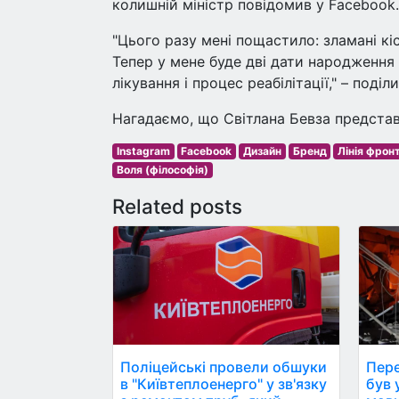
колишній міністр повідомив у Facebook.
"Цього разу мені пощастило: зламані кіс
Тепер у мене буде дві дати народження на
лікування і процес реабілітації," – поді
Нагадаємо, що Світлана Бевза представи
Instagram
Facebook
Дизайн
Бренд
Лінія фрон
Воля (філософія)
Related posts
Поліцейські провели обшуки
Пере
в "Київтеплоенерго" у зв'язку
був ун