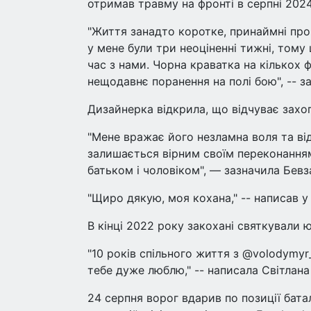
отримав травму на фронті в серпні 2024 
"Життя занадто коротке, принаймні про
у мене були три неоціненні тижні, тому
час з нами. Чорна краватка на кількох ф
нещодавнє поранення на полі бою", -- з
Дизайнерка відкрила, що відчуває захоп
"Мене вражає його незламна воля та від
залишається вірним своїм переконанням
батьком і чоловіком", — зазначила Бевз
"Щиро дякую, моя кохана," -- написав 
В кінці 2022 року закохані святкували ю
"10 років спільного життя з @volodymyr_
тебе дуже люблю," -- написала Світлана
24 серпня ворог вдарив по позиції ба