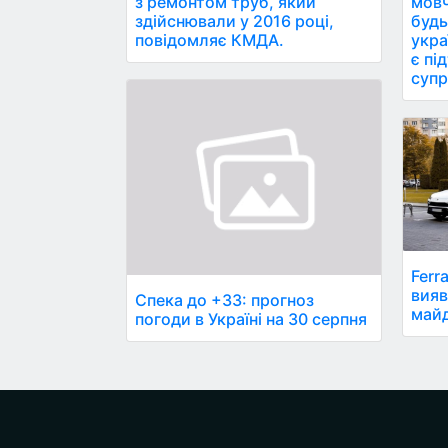
з ремонтом труб, який
мовч
здійснювали у 2016 році,
будь
повідомляє КМДА.
укра
є пі
супр
Ferr
вияв
Спека до +33: прогноз
майд
погоди в Україні на 30 серпня