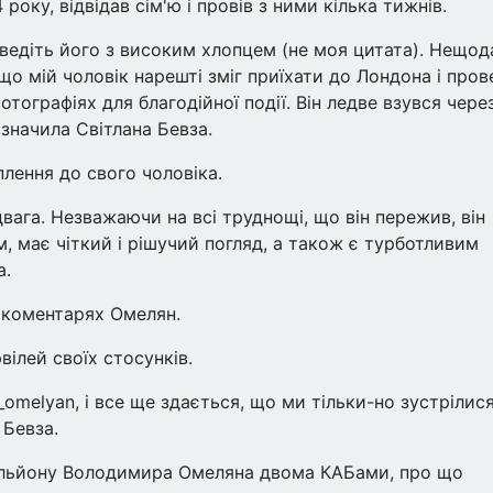
року, відвідав сім'ю і провів з ними кілька тижнів.
ведіть його з високим хлопцем (не моя цитата). Нещод
 що мій чоловік нарешті зміг приїхати до Лондона і пров
отографіях для благодійної події. Він ледве взувся чере
азначила Світлана Бевза.
лення до свого чоловіка.
вага. Незважаючи на всі труднощі, що він пережив, він
, має чіткий і рішучий погляд, а також є турботливим
а.
у коментарях Омелян.
вілей своїх стосунків.
omelyan, і все ще здається, що ми тільки-но зустрілися
 Бевза.
тальйону Володимира Омеляна двома КАБами, про що