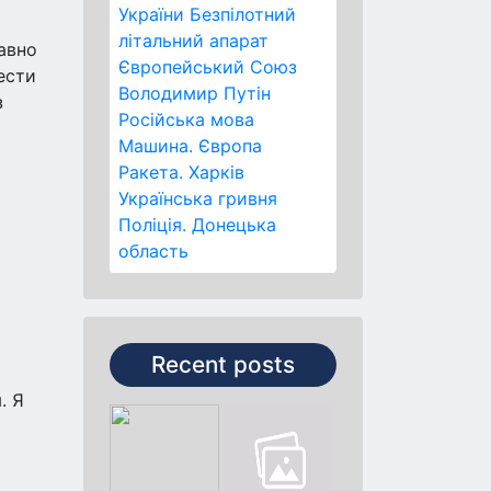
України
Безпілотний
літальний апарат
авно
Європейський Союз
ести
Володимир Путін
з
Російська мова
Машина.
Європа
Ракета.
Харків
Українська гривня
Поліція.
Донецька
область
Recent posts
. Я