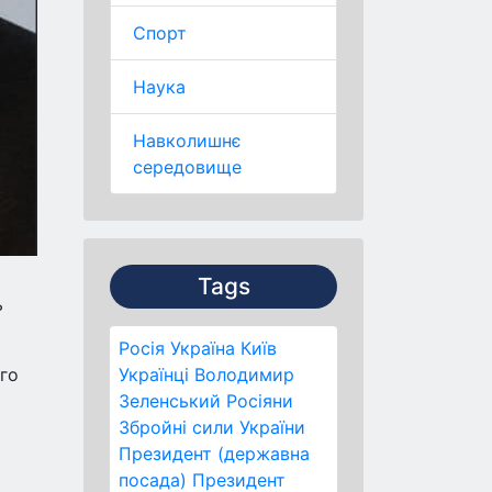
Спорт
Наука
Навколишнє
середовище
Tags
ь
Росія
Україна
Київ
го
Українці
Володимир
Зеленський
Росіяни
Збройні сили України
Президент (державна
посада)
Президент