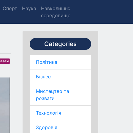
Спорт
Наука
Навколишнє
середовище
Categories
зваги
Політика
Бізнес
Мистецтво та
розваги
Технологія
Здоров'я