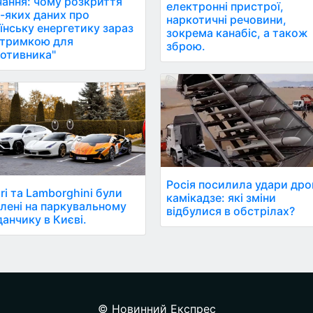
ання: чому розкриття
електронні пристрої,
-яких даних про
наркотичні речовини,
їнську енергетику зараз
зокрема канабіс, а також
дтримкою для
зброю.
отивника"
Росія посилила удари дро
ari та Lamborghini були
камікадзе: які зміни
лені на паркувальному
відбулися в обстрілах?
анчику в Києві.
© Новинний Експрес