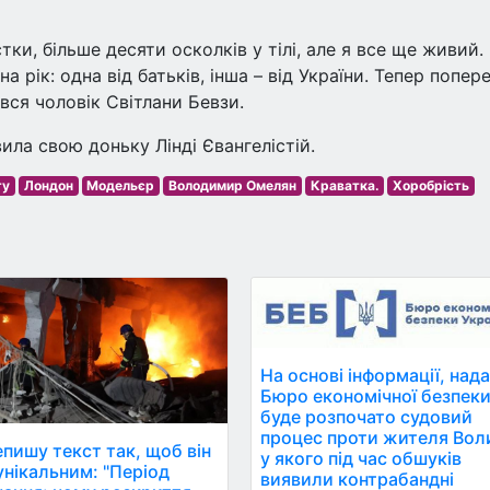
тки, більше десяти осколків у тілі, але я все ще живий.
 рік: одна від батьків, інша – від України. Тепер попер
лився чоловік Світлани Бевзи.
ла свою доньку Лінді Євангелістій.
ту
Лондон
Модельєр
Володимир Омелян
Краватка.
Хоробрість
На основі інформації, нада
Бюро економічної безпеки
буде розпочато судовий
процес проти жителя Воли
пишу текст так, щоб він
у якого під час обшуків
ікальним: "Період
виявили контрабандні