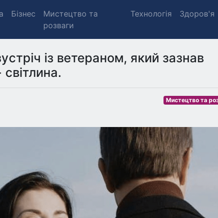
а
Бізнес
Мистецтво та
Технологія
Здоров'я
розваги
устріч із ветераном, який зазнав
 світлина.
Мистецтво та ро