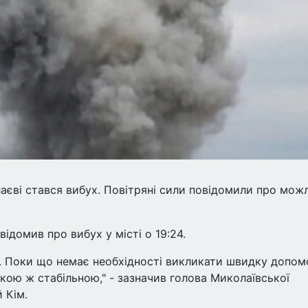
лаєві стався вибух. Повітряні сили повідомили про мож
домив про вибух у місті о 19:24.
. Поки що немає необхідності викликати швидку допомо
кою ж стабільною," - зазначив голова Миколаївської
й Кім.