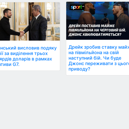
Дрейк зробив ставку май
нський висловив подяку
на півмільйона на свій
ії за виділення трьох
наступний бій. Чи буде
ярдів доларів в рамках
Джонс переживати з цьог
іативи G7.
приводу?