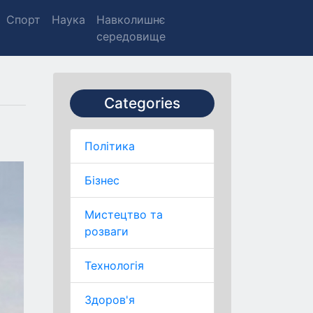
Спорт
Наука
Навколишнє
середовище
Categories
Політика
Бізнес
Мистецтво та
розваги
Технологія
Здоров'я