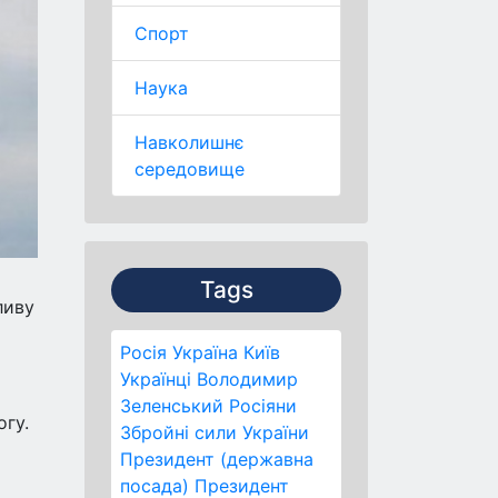
Спорт
Наука
Навколишнє
середовище
Tags
ливу
Росія
Україна
Київ
Українці
Володимир
Зеленський
Росіяни
гу.
Збройні сили України
Президент (державна
посада)
Президент