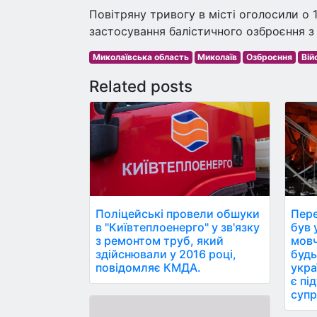
Повітряну тривогу в місті оголосили о 
застосування балістичного озброєння з 
Миколаївська область
Миколаїв
Озброєння
Вій
Related posts
Поліцейські провели обшуки
Пере
в "Київтеплоенерго" у зв'язку
був ун
з ремонтом труб, який
мовч
здійснювали у 2016 році,
будь
повідомляє КМДА.
укра
є пі
супр