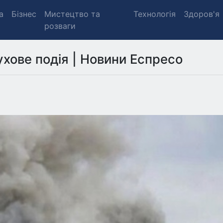
а
Бізнес
Мистецтво та
Технологія
Здоров'я
розваги
ухове подія | Новини Еспресо