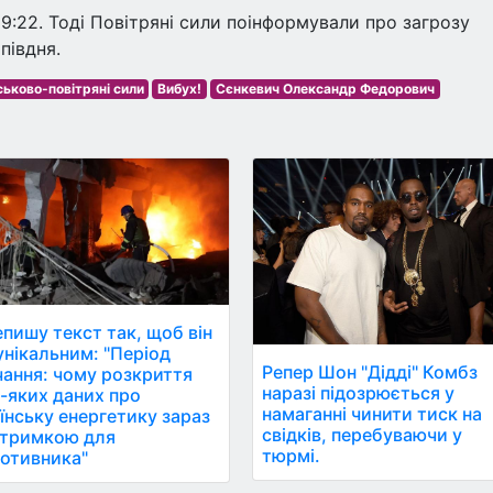
19:22. Тоді Повітряні сили поінформували про загрозу
півдня.
ськово-повітряні сили
Вибух!
Сєнкевич Олександр Федорович
пишу текст так, щоб він
ікальним: "Період
Репер Шон "Дідді" Комбз
ання: чому розкриття
наразі підозрюється у
-яких даних про
намаганні чинити тиск на
їнську енергетику зараз
свідків, перебуваючи у
дтримкою для
тюрмі.
отивника"