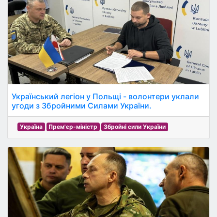
Український легіон у Польщі - волонтери уклали
угоди з Збройними Силами України.
Україна
Прем'єр-міністр
Збройні сили України