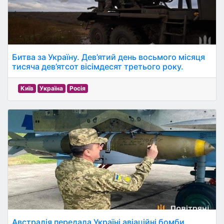
Битва за Україну. Дев’ятий день восьмого місяця
тисяча дев’ятсот вісімдесят третього року.
Київ
Україна
Росія
Австралія передала Україні авіаційні бомби