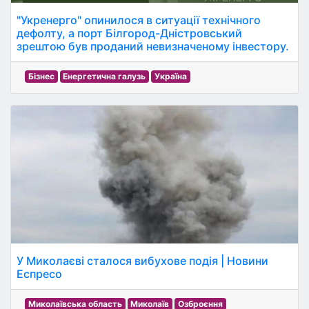
"Укренерго" опинилося в ситуації технічного
дефолту, а порт Білгород-Дністровський
зрештою був проданий невизначеному інвестору.
Бізнес
Енергетична галузь
Україна
У Миколаєві сталося вибухове подія | Новини
Еспресо
Миколаївська область
Миколаїв
Озброєння