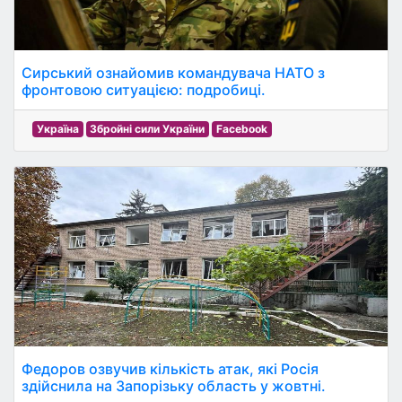
Сирський ознайомив командувача НАТО з
фронтовою ситуацією: подробиці.
Україна
Збройні сили України
Facebook
Федоров озвучив кількість атак, які Росія
здійснила на Запорізьку область у жовтні.