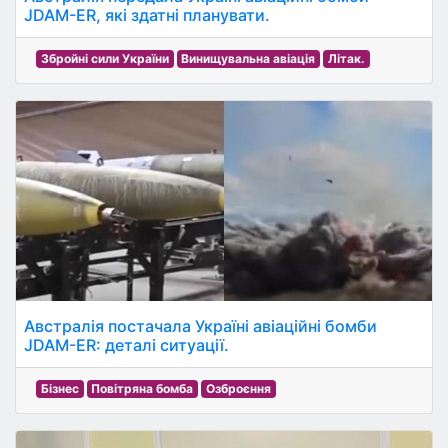
JDAM-ER, які здатні планувати.
Збройні сили України
Винищувальна авіація
Літак.
Австралія постачала Україні авіаційні бомби
JDAM-ER: деталі ситуації.
Бізнес
Повітряна бомба
Озброєння