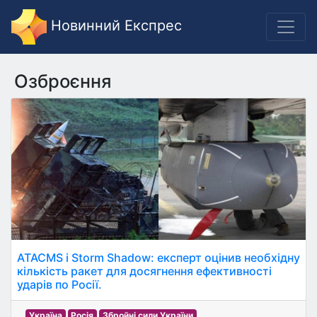
Новинний Експрес
Озброєння
ATACMS і Storm Shadow: експерт оцінив необхідну
кількість ракет для досягнення ефективності
ударів по Росії.
Україна
Росія
Збройні сили України