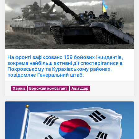
На фронті зафіксовано 159 бойових інцидентів,
зокрема найбільш активні дії спостерігалися в
Покровському та Курахівському районах,
повідомляє Генеральний штаб.
Харків
Ворожий комбатант
Авіаудар