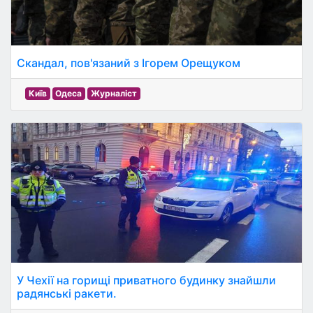
Скандал, пов'язаний з Ігорем Орещуком
Київ
Одеса
Журналіст
У Чехії на горищі приватного будинку знайшли
радянські ракети.