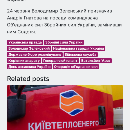
24 червня Володимир Зеленський призначив
Андрія Гнатова на посаду командувача
Об'єднаних сил Збройних сил України, замінивши
ним Содоля.
Українська правда
Збройні сили України
Володимир Зеленський
Національна гвардія України
Державне бюро розслідувань
Військова служба
Керівник апарату
Генерал-лейтенант
Батальйон "Азов
День захисника України
Операція об'єднаних сил
Related posts