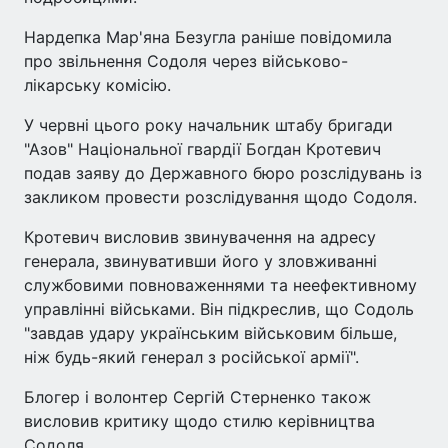
Нардепка Мар'яна Безугла раніше повідомила
про звільнення Содоля через військово-
лікарську комісію.
У червні цього року начальник штабу бригади
"Азов" Національної гвардії Богдан Кротевич
подав заяву до Державного бюро розслідувань із
закликом провести розслідування щодо Содоля.
Кротевич висловив звинувачення на адресу
генерала, звинувативши його у зловживанні
службовими повноваженнями та неефективному
управлінні військами. Він підкреслив, що Содоль
"завдав удару українським військовим більше,
ніж будь-який генерал з російської армії".
Блогер і волонтер Сергій Стерненко також
висловив критику щодо стилю керівництва
Содоля.