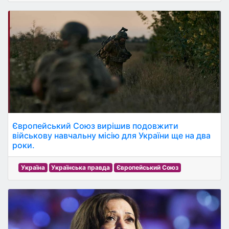
Європейський Союз вирішив подовжити
військову навчальну місію для України ще на два
роки.
Україна
Українська правда
Європейський Союз