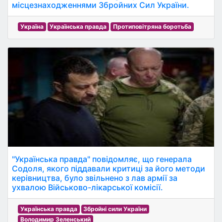
місцезнаходженнями Збройних Сил України.
Україна
Українська правда
Протиповітряна боротьба
"Українська правда" повідомляє, що генерала
Содоля, якого піддавали критиці за його методи
керівництва, було звільнено з лав армії за
ухвалою Військово-лікарської комісії.
Українська правда
Збройні сили України
Володимир Зеленський