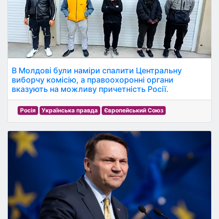
В Молдові були наміри спалити Центральну
виборчу комісію, а правоохоронні органи
вказують на можливу причетність Росії.
Росія
Українська правда
Європейський Союз