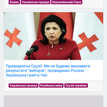
Бізнес
Українська правда
Європейський Союз
Президентка Грузії: Ми не будемо визнавати
результати "виборів", проведених Росією -
Українська газета Час
Українська правда
Російська мова
Грузія (країна)