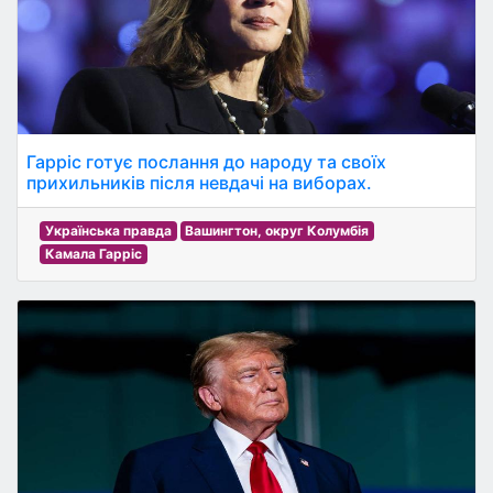
Гарріс готує послання до народу та своїх
прихильників після невдачі на виборах.
Українська правда
Вашингтон, округ Колумбія
Камала Гарріс