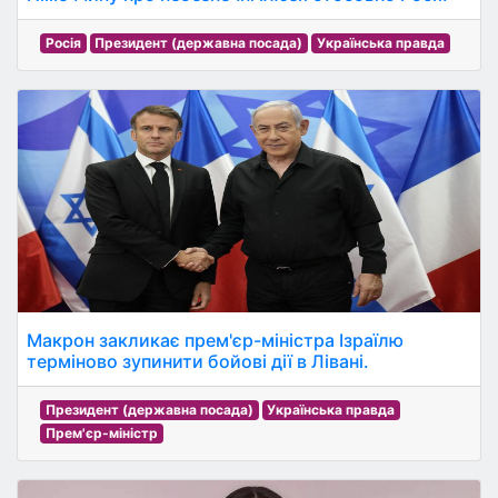
Росія
Президент (державна посада)
Українська правда
Макрон закликає прем'єр-міністра Ізраїлю
терміново зупинити бойові дії в Лівані.
Президент (державна посада)
Українська правда
Прем'єр-міністр