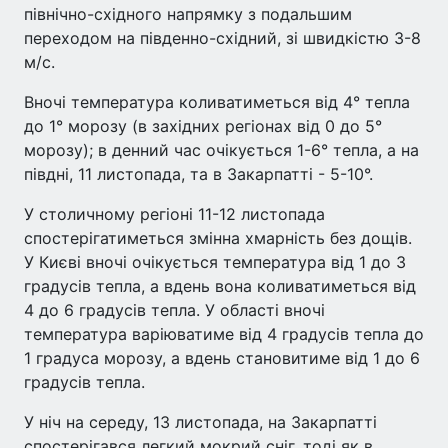
північно-східного напрямку з подальшим
переходом на південно-східний, зі швидкістю 3-8
м/с.
Вночі температура коливатиметься від 4° тепла
до 1° морозу (в західних регіонах від 0 до 5°
морозу); в денний час очікується 1-6° тепла, а на
півдні, 11 листопада, та в Закарпатті - 5-10°.
У столичному регіоні 11-12 листопада
спостерігатиметься змінна хмарність без дощів.
У Києві вночі очікується температура від 1 до 3
градусів тепла, а вдень вона коливатиметься від
4 до 6 градусів тепла. У області вночі
температура варіюватиме від 4 градусів тепла до
1 градуса морозу, а вдень становитиме від 1 до 6
градусів тепла.
У ніч на середу, 13 листопада, на Закарпатті
спостерігався легкий мокрий сніг, тоді як в