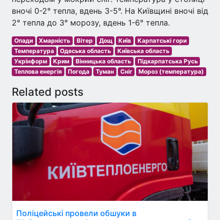
вночі 0-2° тепла, вдень 3-5°. На Київщині вночі від
2° тепла до 3° морозу, вдень 1-6° тепла.
Опади
Хмарність
Вітер
Дощ
Київ
Карпатські гори
Температура
Одеська область
Київська область
Укрінформ
Крим
Вінницька область
Підкарпатська Русь
Теплова енергія
Погода
Туман
Сніг
Мороз (температура)
Related posts
Поліцейські провели обшуки в