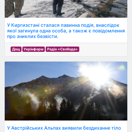
У Киргизстані сталася лавинна подія, внаслідок
якої загинула одна особа, а також є повідомлення
про зниклих безвісти.
Дощ
Укрінформ
Радіо «Свобода»
У Австрійських Альпах виявили бездиханне тіло