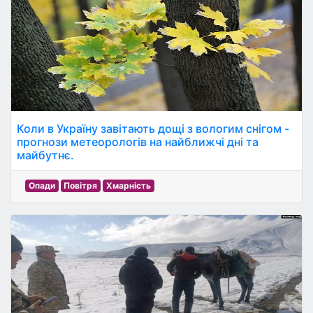
Коли в Україну завітають дощі з вологим снігом -
прогнози метеорологів на найближчі дні та
майбутнє.
Опади
Повітря
Хмарність