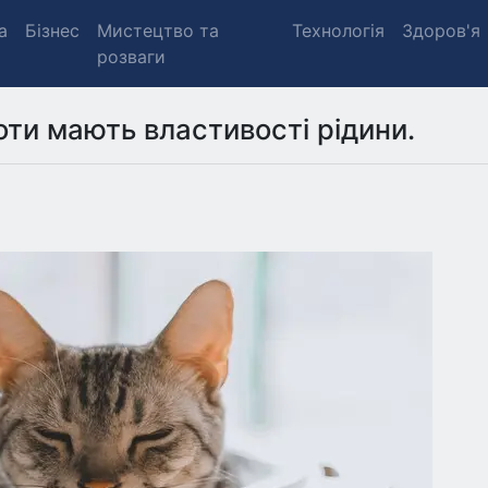
а
Бізнес
Мистецтво та
Технологія
Здоров'я
розваги
оти мають властивості рідини.