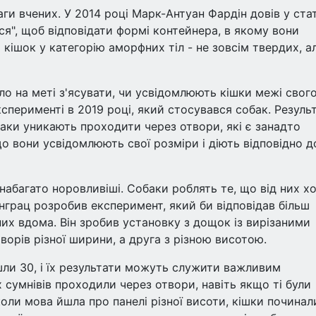
аги вчених. У 2014 році Марк-Антуан Фардін довів у стат
ся", щоб відповідати формі контейнера, в якому вони
кішок у категорію аморфних тіл - не зовсім твердих, а
о на меті з'ясувати, чи усвідомлюють кішки межі свог
ксперименті в 2019 році, який стосувався собак. Резуль
баки уникають проходити через отвори, які є занадто
що вони усвідомлюють свої розміри і діють відповідно д
 набагато норовливіші. Собаки роблять те, що від них х
нграц розробив експеримент, який би відповідав більш
их вдома. Він зробив установку з дощок із вирізаними
ворів різної ширини, а друга з різною висотою.
ли 30, і їх результати можуть служити важливим
 сумнівів проходили через отвори, навіть якщо ті були
коли мова йшла про панелі різної висоти, кішки починал