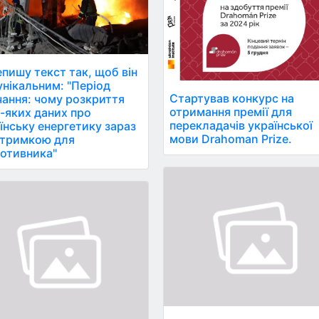
пишу текст так, щоб він
ікальним: "Період
Стартував конкурс на
ання: чому розкриття
отримання премії для
-яких даних про
перекладачів української
їнську енергетику зараз
мови Drahoman Prize.
дтримкою для
отивника"