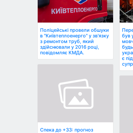
Поліцейські провели обшуки
Пере
в "Київтеплоенерго" у зв'язку
був ун
з ремонтом труб, який
мовч
здійснювали у 2016 році,
будь
повідомляє КМДА.
укра
є пі
супр
Спека до +33: прогноз