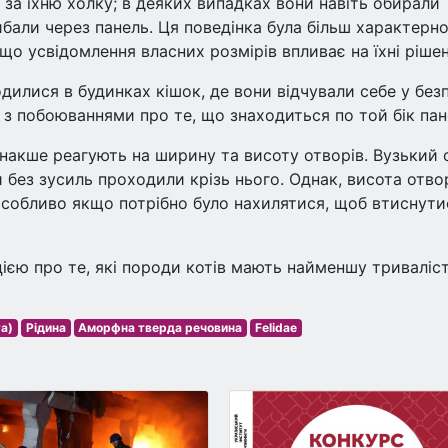
за їхню холку; в деяких випадках вони навіть обирали
ибали через панель. Ця поведінка була більш характерн
 що усвідомлення власних розмірів впливає на їхні рішен
дилися в будинках кішок, де вони відчували себе у безп
і з побоюваннями про те, що знаходиться по той бік пан
накше реагують на ширину та висоту отворів. Вузький 
и без зусиль проходили крізь нього. Однак, висота отво
 особливо якщо потрібно було нахилятися, щоб втиснути
ією про те, які породи котів мають найменшу триваліс
та)
Рідина
Аморфна тверда речовина
Felidae