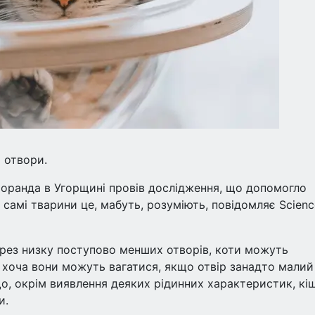
 отвори.
Лоранда в Угорщині провів дослідження, що допомогло
І самі тварини це, мабуть, розуміють, повідомляє Scienc
ерез низку поступово менших отворів, коти можуть
и, хоча вони можуть вагатися, якщо отвір занадто малий
що, окрім виявлення деяких рідинних характеристик, кі
и.