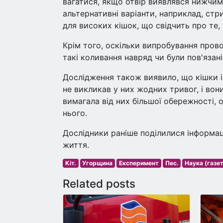
вагатися, якщо отвір виявлявся нижчим 
альтернативні варіанти, наприклад, стр
для високих кішок, що свідчить про те,
Крім того, оскільки випробування прово
такі коливання навряд чи були пов'язан
Дослідження також виявило, що кішки і
не викликав у них жодних тривог, і вон
вимагала від них більшої обережності,
нього.
Дослідники раніше поділилися інформац
життя.
Кіт.
Угорщина
Експеримент
Пес.
Наука (газе
Related posts