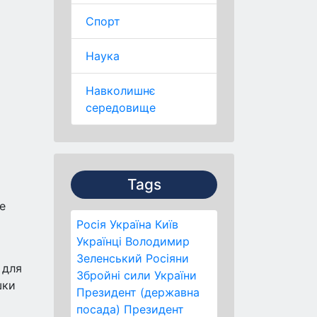
Спорт
Наука
Навколишнє
середовище
Tags
e
Росія
Україна
Київ
Українці
Володимир
Зеленський
Росіяни
 для
Збройні сили України
шки
Президент (державна
посада)
Президент