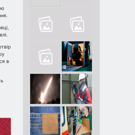
ою
ня.
еці,
елі.
отвір
ру
ся в
ть