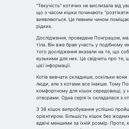
"Текучість" котячих не вислизала від ув
що з часом кішки починають "розтікати
виявляються. Це певним чином поміщає 
рідких.
Дослідження, проведене Понграцом, мал
тіла. Він вже брав участь у подібному е
того дослідження вказали на те, що со
вузькими для них. Це свідчить про те, 
цієї інформації.
Котів вивчати складніше, оскільки вони
люди, але з котами все інакше. Тому По
комфортному для кішок середовищі, у н
отворами. Одна серія їх складалася з от
З 38 кішок випробування успішно пройш
орієнтиром. Більшість кішок без жодних
вдвічі меншими за їхній розмір. Проте, 