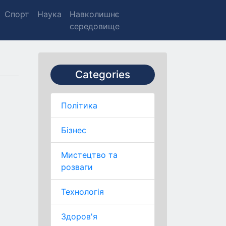
Спорт
Наука
Навколишнє
середовище
Categories
Політика
Бізнес
Мистецтво та
розваги
Технологія
Здоров'я