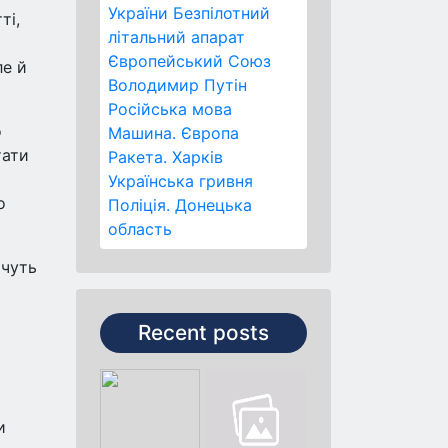
України
Безпілотний
ті,
літальний апарат
Європейський Союз
ле й
Володимир Путін
Російська мова
о
Машина.
Європа
тати
Ракета.
Харків
Українська гривня
о
Поліція.
Донецька
область
очуть
Recent posts
и