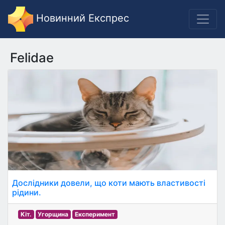
Новинний Експрес
Felidae
Дослідники довели, що коти мають властивості
рідини.
Кіт.
Угорщина
Експеримент