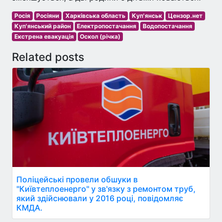
Росія
Росіяни
Харківська область
Куп'янськ
Цензор.нет
Куп'янський район
Електропостачання
Водопостачання
Екстрена евакуація
Оскол (річка)
Related posts
Поліцейські провели обшуки в
"Київтеплоенерго" у зв'язку з ремонтом труб,
який здійснювали у 2016 році, повідомляє
КМДА.