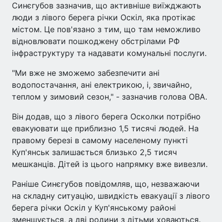
Синєгубов зазначив, що активніше виїжджають
люди з лівого берега річки Оскіл, яка протікає
містом. Це пов'язано з тим, що там неможливо
відновлювати пошкоджену обстрілами РФ
інфраструктуру та надавати комунальні послуги.
"Ми вже не зможемо забезпечити ані
водопостачання, ані електрикою, і, звичайно,
теплом у зимовий сезон," - зазначив голова ОВА.
Він додав, що з лівого берега Осколки потрібно
евакуювати ще приблизно 1,5 тисячі людей. На
правому березі в самому населеному пункті
Куп'янськ залишається близько 2,5 тисяч
мешканців. Дітей із цього напрямку вже вивезли.
Раніше Синєгубов повідомляв, що, незважаючи
на складну ситуацію, швидкість евакуації з лівого
берега річки Оскіл у Куп'янському районі
зменшується, а дві родини з дітьми ховаються.