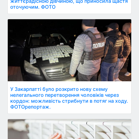
життєрадісною дівчиною, що приносила щастя
оточуючим. ФОТО
У Закарпатті було розкрито нову схему
нелегального перетворення чоловіків через
кордон: можливість стрибнути в потяг на ходу.
ФОТОрепортаж.