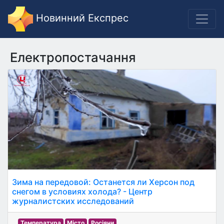
Новинний Експрес
Електропостачання
Зима на передовой: Останется ли Херсон под
снегом в условиях холода? - Центр
журналистских исследований
Температура
Місто
Росіяни