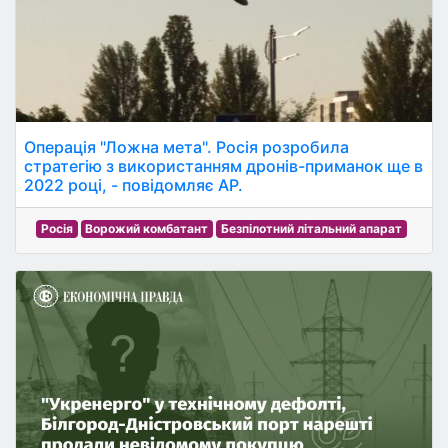
Операція "Ложна мета". Росія розробила
стратегію з використанням дронів-приманок ще в
2022 році, - повідомляє AP.
Росія
Ворожий комбатант
Безпілотний літальний апарат