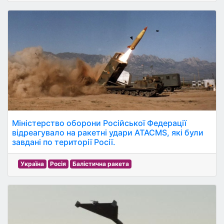
Міністерство оборони Російської Федерації
відреагувало на ракетні удари ATACMS, які були
завдані по території Росії.
Україна
Росія
Балістична ракета