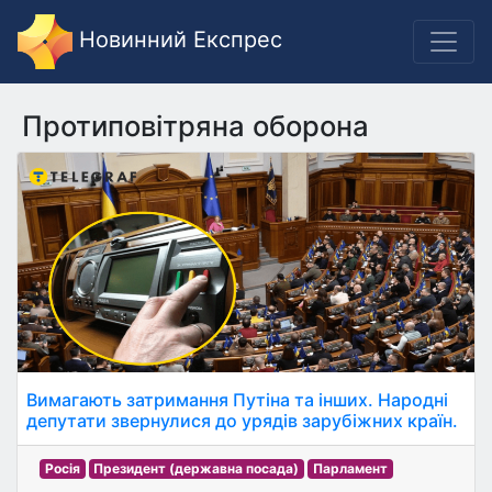
Новинний Експрес
Протиповітряна оборона
Вимагають затримання Путіна та інших. Народні
депутати звернулися до урядів зарубіжних країн.
Росія
Президент (державна посада)
Парламент