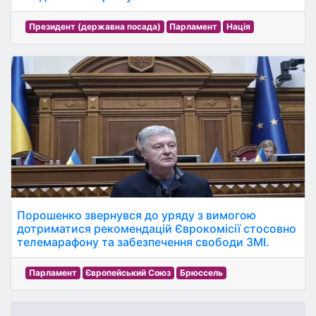
Президент (державна посада)
Парламент
Нація
Порошенко звернувся до уряду з вимогою
дотриматися рекомендацій Єврокомісії стосовно
телемарафону та забезпечення свободи ЗМІ.
Парламент
Європейський Союз
Брюссель