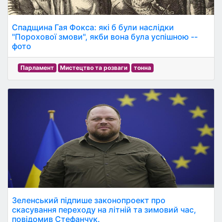
Спадщина Гая Фокса: які б були наслідки
"Порохової змови", якби вона була успішною --
фото
Парламент
Мистецтво та розваги
тонна
Зеленський підпише законопроект про
скасування переходу на літній та зимовий час,
повідомив Стефанчук.