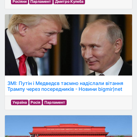
Росіяни
Парламент
Дмитро Кулеба
ЗМІ: Путін і Медведєв таємно надіслали вітання
Трампу через посередників - Новини bigmir)net
Україна
Росія
Парламент