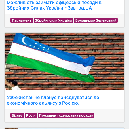
можливість займати офіцерські посади в
Збройних Силах України - Завтра.UA
Парламент
Збройні сили України
Володимир Зеленський
Узбекистан не планує приєднуватися до
економічного альянсу з Росією.
Бізнес
Росія
Президент (державна посада)