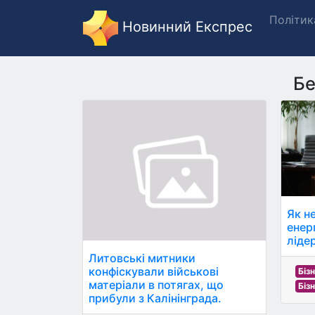
Політик
Новинний Експрес
Бе
Як н
енер
ліде
Литовські митники
конфіскували військові
Біз
матеріали в потягах, що
Біз
прибули з Калінінграда.