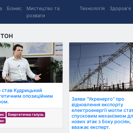
а
Бізнес
Мистецтво та
Технологія
Здоров'я
розваги
тон
е став Кудрицький
гетичним опозиційним
Заяви "Укренерго" про
ром.
відновлення експорту
електроенергії могли ста
нес
Енергетична галузь
спусковим механізмом д
нових атак з боку росіян,
нес
вважає експерт.