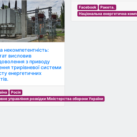
Facebook
Ракета.
Національна енергетична комп
а некомпетентність:
тат висловив
доволення з приводу
ення трирівневої системи
сту енергетичних
тів.
аїна
Росія
овне управління розвідки Міністерства оборони України