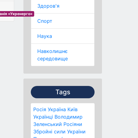
Здоров'я
анія «Укренерго»
Спорт
Наука
Навколишнє
середовище
Tags
Росія
Україна
Київ
Українці
Володимир
Зеленський
Росіяни
Збройні сили України