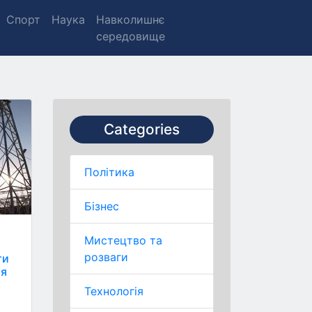
Спорт
Наука
Навколишнє
середовище
Categories
Політика
Бізнес
Мистецтво та
розваги
ти
ля
Технологія