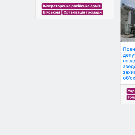
Імператорська російська армія
Військові
Організація громади
Повн
депу
неза
звед
захи
об'єк
Укр
Гол