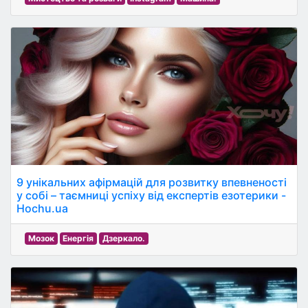
9 унікальних афірмацій для розвитку впевненості
у собі – таємниці успіху від експертів езотерики -
Hochu.ua
Мозок
Енергія
Дзеркало.