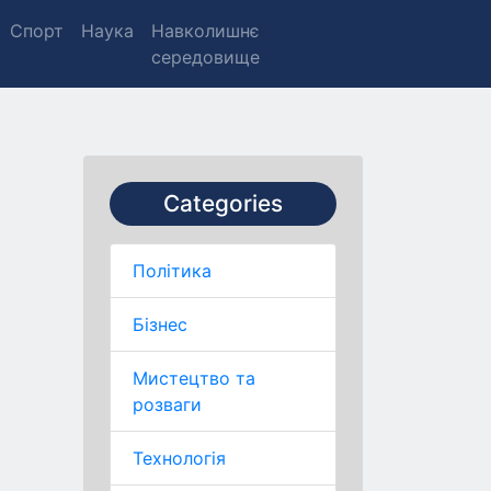
Спорт
Наука
Навколишнє
середовище
Categories
Політика
Бізнес
Мистецтво та
розваги
Технологія