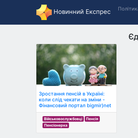
Політик
Новинний Експрес
Єд
Зростання пенсій в Україні:
коли слід чекати на зміни -
Фінансовий портал bigmir)net
Військовослужбовці
Пенсія
Пенсіонерка