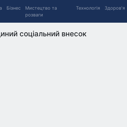
а
Бізнес
Мистецтво та
Технологія
Здоров'я
розваги
иний соціальний внесок