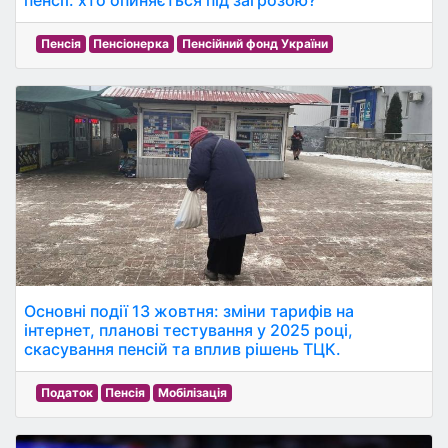
пенсії: хто опиняється під загрозою?
Пенсія
Пенсіонерка
Пенсійний фонд України
Основні події 13 жовтня: зміни тарифів на
інтернет, планові тестування у 2025 році,
скасування пенсій та вплив рішень ТЦК.
Податок
Пенсія
Мобілізація