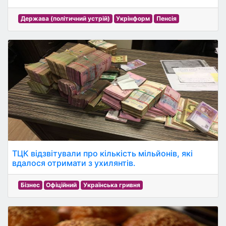
Держава (політичний устрій)
Укрінформ
Пенсія
ТЦК відзвітували про кількість мільйонів, які
вдалося отримати з ухилянтів.
Бізнес
Офіційний
Українська гривня