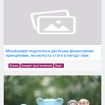
Мільйонери поділилися десятьма фінансовими
принципами, які можуть стати в нагоді і вам.
Бізнес
Кредит (роз'яснення)
Борг.