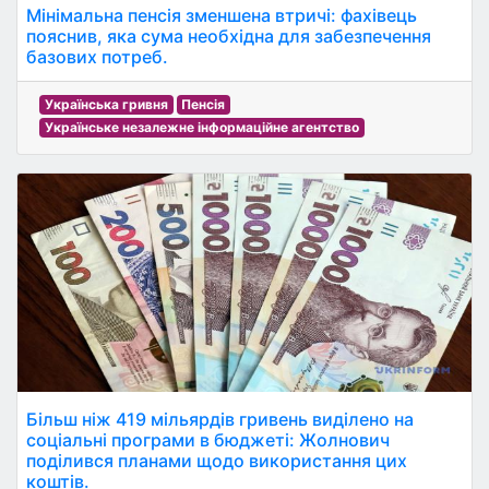
Мінімальна пенсія зменшена втричі: фахівець
пояснив, яка сума необхідна для забезпечення
базових потреб.
Українська гривня
Пенсія
Українське незалежне інформаційне агентство
Більш ніж 419 мільярдів гривень виділено на
соціальні програми в бюджеті: Жолнович
поділився планами щодо використання цих
коштів.