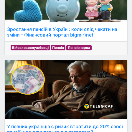
Зростання пенсій в Україні: коли слід чекати на
зміни - Фінансовий портал bigmir)net
Військовослужбовці
Пенсія
Пенсіонерка
У певних українців є ризик втратити до 20% своєї