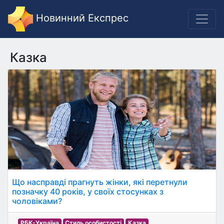
Новинний Експрес
Казка
Що насправді прагнуть жінки, які перетнули
позначку 40 років, у своїх стосунках з
чоловіками?
РБК-Україна
Стиль особистості
Казка