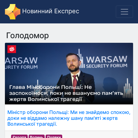
Новинний Експрес
Голодомор
Міністр оборони Польщі: Ми не знайдемо спокою,
доки не віддамо належну шану пам'яті жертв
Волинської трагедії.
Європа
Волинь
Поляки