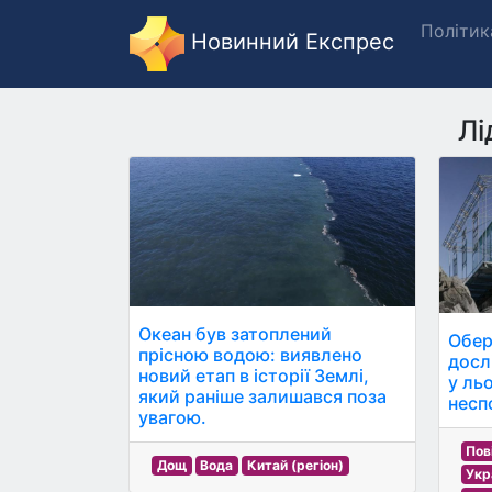
Політик
Новинний Експрес
Лі
Океан був затоплений
Обер
прісною водою: виявлено
досл
новий етап в історії Землі,
у льо
який раніше залишався поза
несп
увагою.
Пов
Дощ
Вода
Китай (регіон)
Укр