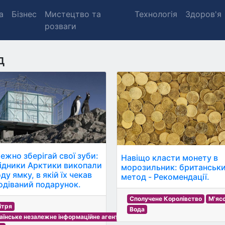
а
Бізнес
Мистецтво та
Технологія
Здоров'я
розваги
д
ежно зберігай свої зуби:
Навіщо класти монету в
ідники Арктики викопали
морозильник: британськ
ду ямку, в якій їх чекав
метод - Рекомендації.
одіваний подарунок.
Сполучене Королівство
М'яс
ітря
Вода
аїнське незалежне інформаційне агентство