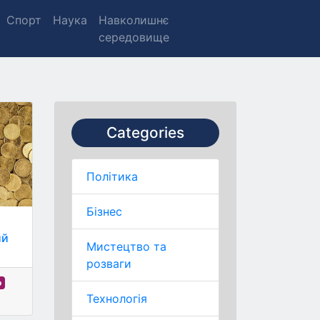
Спорт
Наука
Навколишнє
середовище
Categories
Політика
Бізнес
ий
Мистецтво та
розваги
о
Технологія