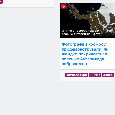
а
Фотографії з космосу
продемонстрували, як
швидко покривається
зеленню Антарктида -
зображення.
Температура
Англія
Завод