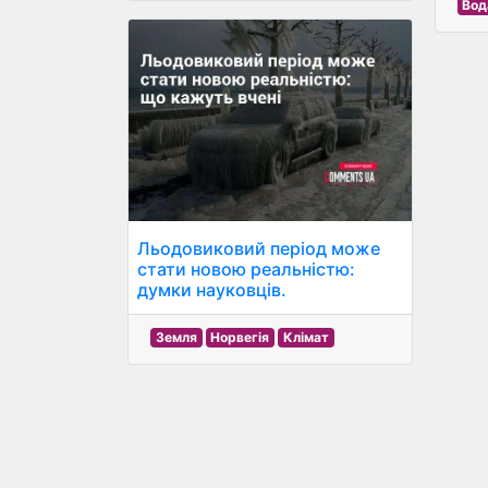
Вод
Льодовиковий період може
стати новою реальністю:
думки науковців.
Земля
Норвегія
Клімат