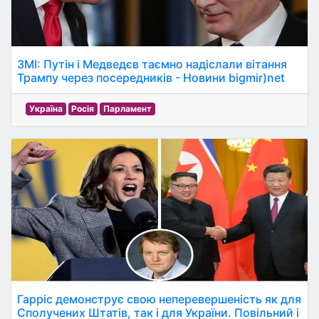
ЗМІ: Путін і Медведєв таємно надіслали вітання
Трампу через посередників - Новини bigmir)net
Україна
Росія
Парламент
Гарріс демонструє свою неперевершеність як для
Сполучених Штатів, так і для України. Повільний і