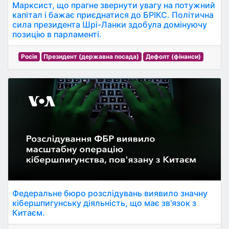
Марксист, що прагне звернути увагу на потужний
капітал і бажає приєднатися до БРІКС. Політична
сила президента Шрі-Ланки здобула домінуючу
позицію в парламенті.
Росія
Президент (державна посада)
Дефолт (фінанси)
Федеральне бюро розслідувань виявило значну
кібершпигунську діяльність, що має зв'язок з
Китаєм.