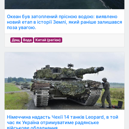
Океан був затоплений прісною водою: виявлено
новий етап в історії Землі, який раніше залишався
поза увагою.
Дощ
Вода
Китай (регіон)
Німеччина надасть Чехії 14 танків Leopard, в той
час як Україна отримуватиме радянське
військове обладнання.