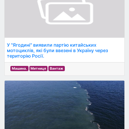
У "Ягодині" виявили партію китайських
мотоциклів, які були ввезені в Україну через
територію Росії.
Машина.
Митниця
Вантаж