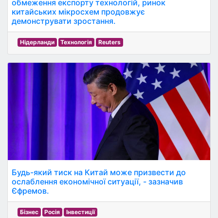
обмеження експорту технологій, ринок
китайських мікросхем продовжує
демонструвати зростання.
Нідерланди
Технологія
Reuters
Будь-який тиск на Китай може призвести до
ослаблення економічної ситуації, - зазначив
Єфремов.
Бізнес
Росія
Інвестиції