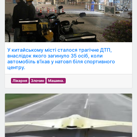
У китайському місті сталося трагічне ДТП,
внаслідок якого загинуло 35 осіб, коли
автомобіль в'їхав у натовп біля спортивного
центру.
Лікарня
Злочин
Машина.