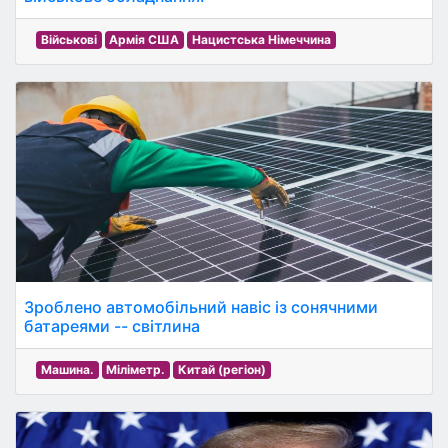
Військові
Армія США
Нацистська Німеччина
Зроблено автомобільний навіс із сонячними
батареями -- світлина
Машина.
Міліметр.
Китай (регіон)