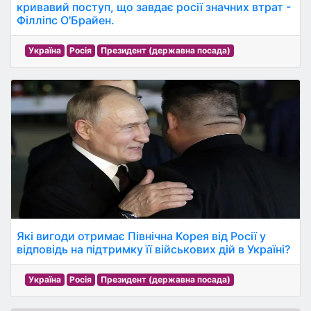
кривавий поступ, що завдає росії значних втрат -
Філліпс О'Брайен.
Україна
Росія
Президент (державна посада)
Які вигоди отримає Північна Корея від Росії у
відповідь на підтримку її військових дій в Україні?
Україна
Росія
Президент (державна посада)