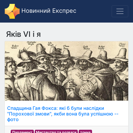
Новинний Експрес
Яків VI і я
Спадщина Гая Фокса: які б були наслідки
"Порохової змови", якби вона була успішною --
фото
Парламент
Мистецтво та розваги
тонна