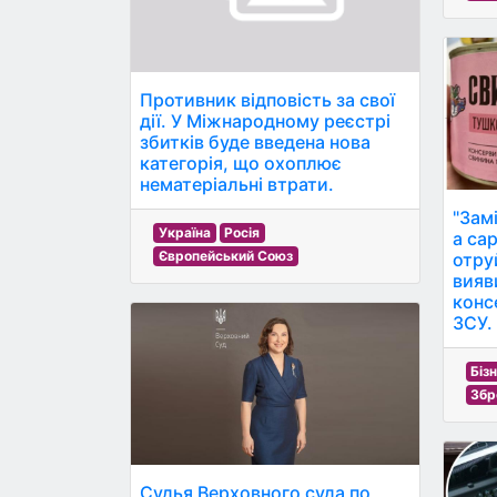
Противник відповість за свої
дії. У Міжнародному реєстрі
збитків буде введена нова
категорія, що охоплює
нематеріальні втрати.
"Замі
Україна
Росія
а са
Європейський Союз
отру
вияв
конс
ЗСУ.
Біз
Збр
Судья Верховного суда по