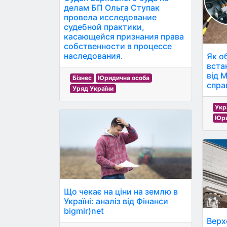
делам БП Ольга Ступак
провела исследование
судебной практики,
касающейся признания права
собственности в процессе
наследования.
Як о
вста
від 
Бізнес
Юридична особа
справ
Уряд України
Укр
Юри
Що чекає на ціни на землю в
Україні: аналіз від Фінанси
bigmir)net
Верх