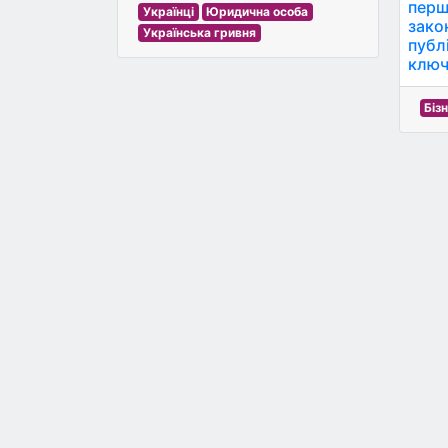
перш
Українці
Юридична особа
зако
Українська гривня
публі
ключ
Біз