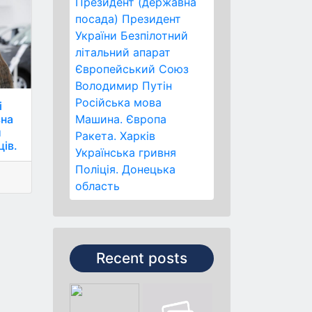
Президент (державна
посада)
Президент
України
Безпілотний
літальний апарат
Європейський Союз
Володимир Путін
Російська мова
і
Машина.
Європа
вна
и
Ракета.
Харків
ців.
Українська гривня
Поліція.
Донецька
область
Recent posts