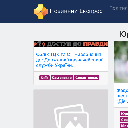
Політик
Новинний Експрес
Юр
Облік ТЦК та СП - звернення
до: Державної казначейської
служби України.
Київ
Кам'янське
Севастополь
Федо
шест
"Дія"
Юри
Соц
Мих