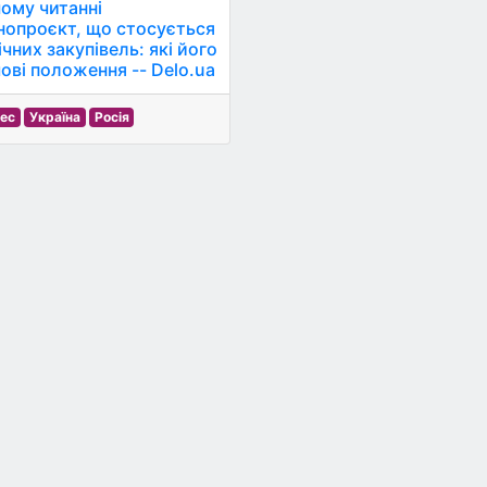
ому читанні
нопроєкт, що стосується
чних закупівель: які його
ові положення -- Delo.ua
нес
Україна
Росія