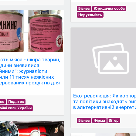
Бізнес
Юридична особа
Нерухомість
сть м'яса - шкіра тварин,
рдини виявилися
йними": журналісти
или 11 тисяч неякісних
ервованих продуктів для
Еко-революція: Як корпор
та політики знаходять ви
нес
Податок
в альтернативній енергет
ойні сили України
Бізнес
Фірма
Вітер