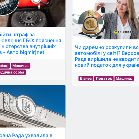
бійти штраф за
новлення ГБО: пояснення
Міністерства внутрішніх
Чи даремно розкупили вс
 - Авто bigmir)net
автомобілі у світі? Верхо
Рада вирішила не вводит
новий податок для україн
аїнці
Машина.
дична особа
Бізнес
Податок
Машина.
овна Рада ухвалила в