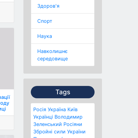
Здоров'я
Спорт
Наука
Навколишнє
середовище
Tags
ації
году
иці
Росія
Україна
Київ
Українці
Володимир
Зеленський
Росіяни
Збройні сили України