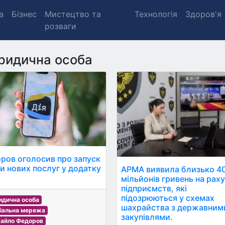
а
Бізнес
Мистецтво та
Технологія
Здоров'я
розваги
идична особа
ров оголосив про запуск
и нових послуг у додатку
АРМА виявила близько 4
.
мільйонів гривень на рах
підприємств, які
підозрюються у схемах
дична особа
шахрайства з державним
іальна мережа
закупівлями.
айло Федоров