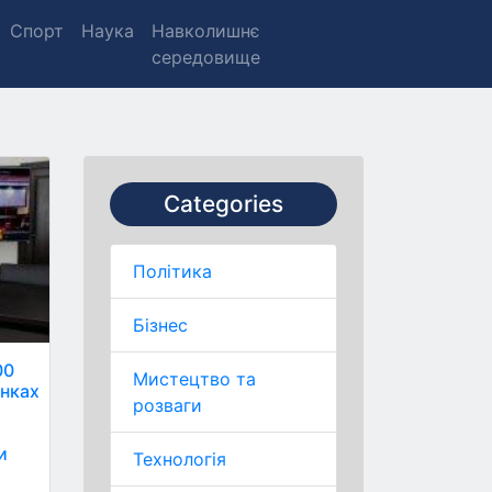
Спорт
Наука
Навколишнє
середовище
Categories
Політика
Бізнес
00
Мистецтво та
унках
розваги
и
Технологія