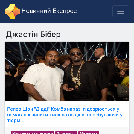
Новинний Експрес
Джастін Бібер
Репер Шон "Дідді" Комбз наразі підозрюється у
намаганні чинити тиск на свідків, перебуваючи у
тюрмі.
Мистецтво та розваги
Прокурор.
Музикант