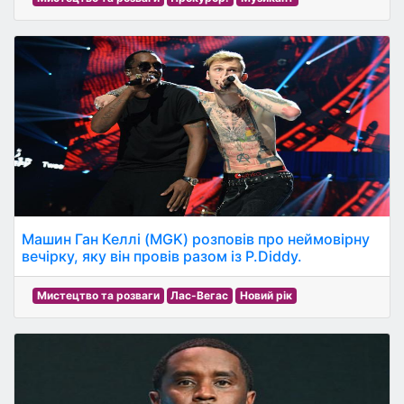
Машин Ган Келлі (MGK) розповів про неймовірну
вечірку, яку він провів разом із P.Diddy.
Мистецтво та розваги
Лас-Вегас
Новий рік