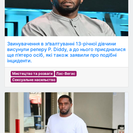
Звинувачення в зґвалтуванні 13-річної дівчини
висунули реперу P. Diddy, а до нього приєдналися
ще п’ятеро осіб, які також заявили про подібні
інциденти.
Мистецтво та розваги
Лас-Вегас
Сексуальне насильство