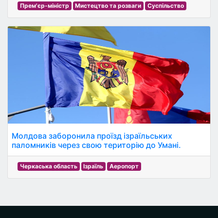
Прем'єр-міністр
Мистецтво та розваги
Суспільство
Молдова заборонила проїзд ізраїльських
паломників через свою територію до Умані.
Черкаська область
Ізраїль
Аеропорт