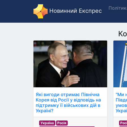
Політик
Новинний Експрес
Ко
"Ми 
Які вигоди отримає Північна
Півд
Корея від Росії у відповідь на
умов
підтримку її військових дій в
Украї
Україні?
Рос
Україна
Росія