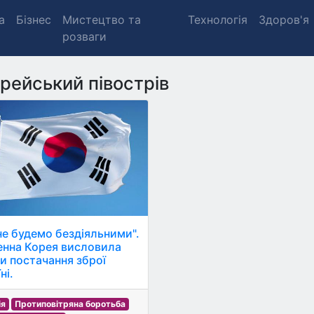
а
Бізнес
Мистецтво та
Технологія
Здоров'я
розваги
рейський півострів
не будемо бездіяльними".
енна Корея висловила
и постачання зброї
ні.
ія
Протиповітряна боротьба