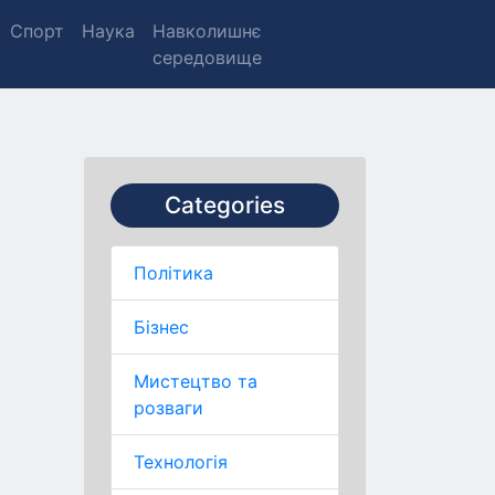
Спорт
Наука
Навколишнє
середовище
Categories
Політика
Бізнес
Мистецтво та
розваги
Технологія