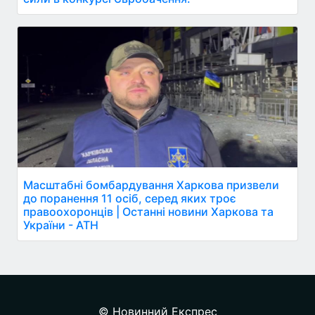
Масштабні бомбардування Харкова призвели
до поранення 11 осіб, серед яких троє
правоохоронців | Останні новини Харкова та
України - АТН
© Новинний Експрес