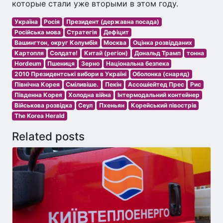
которые стали уже вторыми в этом году.
Україна
Росія
Президент (державна посада)
Російська мова
Стратегія
Дефіцит
Вашингтон, округ Колумбія
Москва
Оцінка розвідданих
Картопля
Солдате!
Китай (регіон)
Дональд Трамп
тонна
Hordeum
Пшениця
Зерно
Національна безпека
2010 Президентські вибори в Україні
Оболонка (снаряд)
Північна Корея
Сміливіше.
Пекін
Ассошіейтед Прес
Рис
Південна Корея
Холодна війна
Інтермодальний контейнер
Військова розвідка
Сеул
Пхеньян
Корейський півострів
The Korea Herald
Related posts