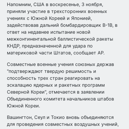
Напомним, США в воскресенье, 3 ноября,
приняли участие в трехсторонних военных
учениях с Южной Кореей и Японией,
задействовав дальний бомбардировщик B-1B, в
ответ на недавнее испытание новой
межконтинентальной баллистической ракеты
КНДР, предназначенной для удара по
материковой части Штатов, сообщает AP.
Совместные военные учения союзных держав
"подтверждают твердую решимость и
способность трех стран реагировать на
эскалацию ядерных и ракетных программ
Северной Кореи", отмечается в заявлении
Объединенного комитета начальников штабов
Южной Кореи.
Вашингтон, Сеул и Токио вновь объединяются
для проведения совместных воздушных учений,