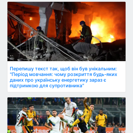
Перепишу текст так, щоб він був унікальним:
"Період мовчання: чому розкриття будь-яких
даних про українську енергетику зараз є
підтримкою для супротивника"