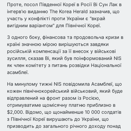
Проте, посол Південної Кореї в Росії Ві Сун Лак в
інтерв'ю виданню The Korea Herald зазначив, що
участь у конфлікті проти України є "вкрай
вигідним варіантом" для Північної Кореї.
З одного боку, фінансова та продовольча кризи в
країні значною мірою вирішуються завдяки
російській компенсації за її внесок у військові
зусилля, сказав Ві, який був поінформований NIS
як член комітету з питань розвідки Національної
асамблеї.
На минулому тижні NIS повідомила Асамблеї, що
кожен північнокорейський військовий, який буде
відправлений на фронт разом із Росією,
отримуватиме щомісячну платню приблизно в
$2,000. Відомо, що щонайменше 10 000 солдатів
з Північної Кореї вирушають до України, що
призводить до загального річного доходу понад