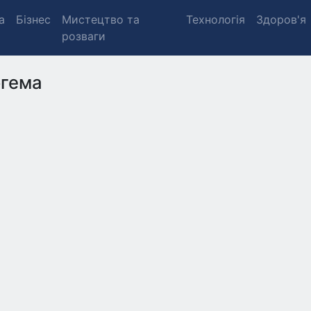
а
Бізнес
Мистецтво та
Технологія
Здоров'я
розваги
гема