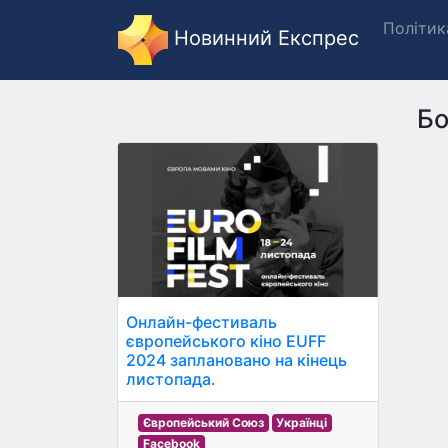
Політик
Новинний Експрес
Бо
Онлайн-фестиваль
європейського кіно EUFF
2024 заплановано на кінець
листопада.
Європейський Союз
Українці
Facebook