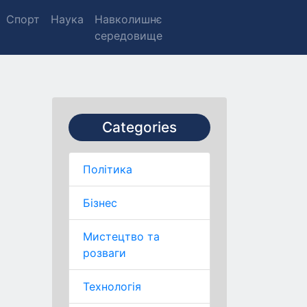
Спорт
Наука
Навколишнє
середовище
Categories
Політика
Бізнес
Мистецтво та
розваги
Технологія