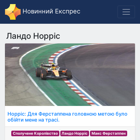
Новинний Експрес
Ландо Норріс
Норріс: Для Ферстаппена головною метою було
обійти мене на трасі.
Сполучене Королівство
Ландо Норріс
Макс Ферстаппен