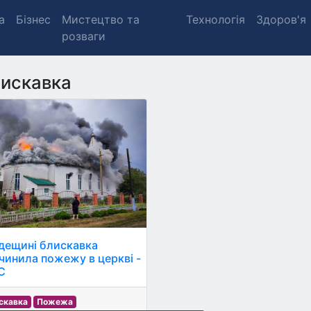
а
Бізнес
Мистецтво та
Технологія
Здоров'я
розваги
искавка
дещині блискавка
чинила пожежу в церкві -
С
скавка
Пожежа