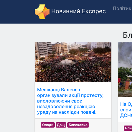
Політик
Новинний Експрес
Бл
Мешканці Валенсії
організували акції протесту,
висловлюючи своє
На О
незадоволення реакцією
спри
уряду на наслідки повені.
ДСН
Опади
Дощ
Блискавка
Бли