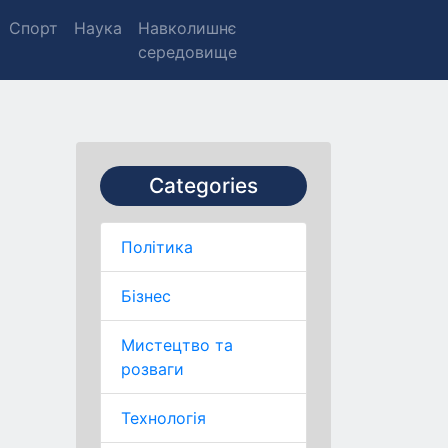
Спорт
Наука
Навколишнє
середовище
Categories
Політика
Бізнес
Мистецтво та
розваги
Технологія